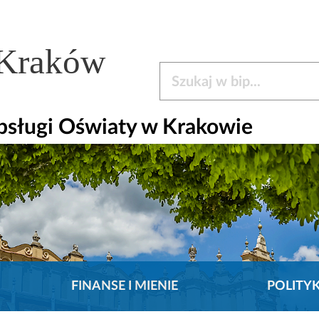
 Kraków
Szukaj w bip
bsługi Oświaty w Krakowie
FINANSE I MIENIE
POLITY