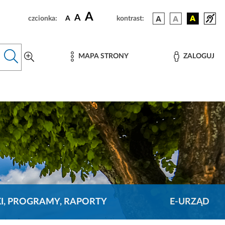
A
A
czcionka:
A
kontrast:
MAPA STRONY
ZALOGUJ
KI, PROGRAMY, RAPORTY
E-URZĄD