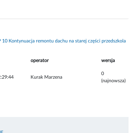
 10 Kontynuacja remontu dachu na starej części przedszkola
operator
wersja
0
:29:44
Kurak Marzena
(najnowsza)
IE