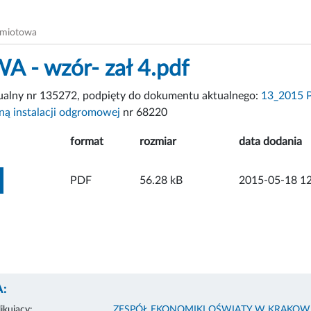
dmiotowa
- wzór- zał 4.pdf
tualny nr 135272, podpięty do dokumentu aktualnego:
13_2015 P
ną instalacji odgromowej
nr 68220
format
rozmiar
data dodania
ZOBACZ ZAŁĄCZNIK
PDF
56.28 kB
2015-05-18 12
:
ikujący:
ZESPÓŁ EKONOMIKI OŚWIATY W KRAKOW