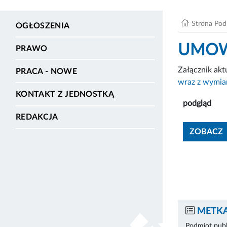
Strona Po
OGŁOSZENIA
UMOWA 
PRAWO
Załącznik ak
PRACA - NOWE
wraz z wymia
KONTAKT Z JEDNOSTKĄ
podgląd
REDAKCJA
ZOBACZ
METKA
Podmiot publ