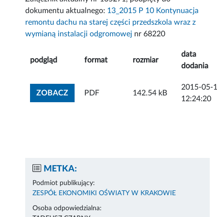
dokumentu aktualnego:
13_2015 P 10 Kontynuacja
remontu dachu na starej części przedszkola wraz z
wymianą instalacji odgromowej
nr 68220
data
podgląd
format
rozmiar
dodania
2015-05-
ZOBACZ ZAŁĄCZNIK
ZOBACZ
PDF
142.54 kB
12:24:20
METKA:
Podmiot publikujący:
ZESPÓŁ EKONOMIKI OŚWIATY W KRAKOWIE
Osoba odpowiedzialna: