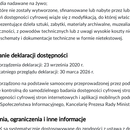
dia nadawane na żywo;
które nie zostały wytworzone, sfinansowane lub nabyte przez lub
 dostępności cyfrowej wiąże się z modyfikacją, do której właści
rezentujące dzieła sztuki, zabytki, materiały archiwalne, muzeali
czności, z powodów technicznych lub z uwagi wysokie koszty n
 schematy i dokumentacje techniczne w formie nietekstowej.
nie deklaracji dostępności
orządzenia deklaracji:
23 września 2020 r.
atniego przeglądu deklaracji:
30 marca 2026 r.
porządzono na podstawie samooceny przeprowadzonej przez pod
tę kontrolną do samodzielnego badania dostępności cyfrowej stron
tępności cyfrowej stron internetowych i aplikacji mobilnych p
Społeczeństwa Informacyjnego, Kancelarię Prezesa Rady Minis
ia, ograniczenia i inne informacje
 są systematycznie dostosowywane do zgodności z ustawą z dni