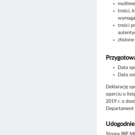
multime
treści, 
wymagań
treści p
autenty
złożone
Przygotowa
Data sp
Data ost
Deklarację s
oparciu o lis
2019 r. o dos
Departament 
Udogodnien
Strony BIP MK