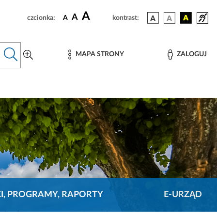
A
A
czcionka:
A
kontrast:
MAPA STRONY
ZALOGUJ
KI, PROGRAMY, RAPORTY
E-URZĄD