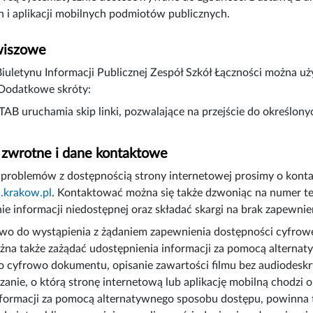
 i aplikacji mobilnych podmiotów publicznych.
wiszowe
Biuletynu Informacji Publicznej Zespół Szkół Łączności możn
 Dodatkowe skróty:
 TAB uruchamia skip linki, pozwalające na przejście do określon
 zwrotne i dane kontaktowe
problemów z dostępnością strony internetowej prosimy o kont
l.krakow.pl
. Kontaktować można się także dzwoniąc na numer t
ie informacji niedostępnej oraz składać skargi na brak zapewnie
o do wystąpienia z żądaniem zapewnienia dostępności cyfrowej s
na także zażądać udostępnienia informacji za pomocą alternat
 cyfrowo dokumentu, opisanie zawartości filmu bez audiodeskry
zanie, o którą stronę internetową lub aplikację mobilną chodzi o
formacji za pomocą alternatywnego sposobu dostępu, powinna ta