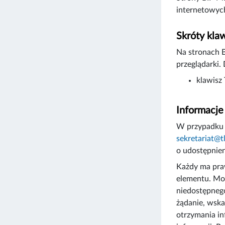
internetowych
Skróty kla
Na stronach 
przeglądarki.
klawisz
Informacje
W przypadku 
sekretariat@t
o udostępnien
Każdy ma praw
elementu. Moż
niedostępnego
żądanie, wska
otrzymania in