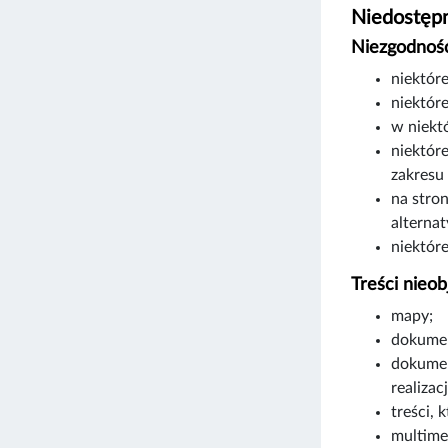
Niedostępn
Niezgodność
niektór
niektóre
w niekt
niektór
zakresu
na stro
alterna
niektór
Treści nieob
mapy;
dokumen
dokumen
realizac
treści, 
multime