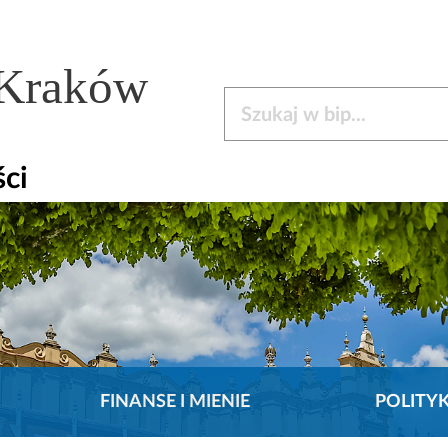
 Kraków
Szukaj w bip
ści
FINANSE I MIENIE
POLITY