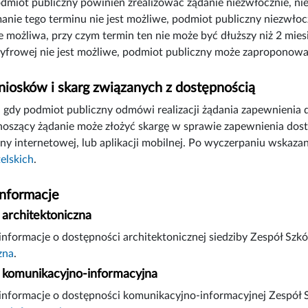
odmiot publiczny powinien zrealizować żądanie niezwłocznie, nie
manie tego terminu nie jest możliwe, podmiot publiczny niezwłoc
e możliwa, przy czym termin ten nie może być dłuższy niż 2 mies
yfrowej nie jest możliwe, podmiot publiczny może zaproponowa
iosków i skarg związanych z dostępnością
gdy podmiot publiczny odmówi realizacji żądania zapewnienia 
noszący żądanie może złożyć skargę w sprawie zapewnienia dostę
ny internetowej, lub aplikacji mobilnej. Po wyczerpaniu wskaz
elskich
.
informacje
architektoniczna
nformacje o dostępności architektonicznej siedziby Zespół Szkó
zna
.
komunikacyjno-informacyjna
nformacje o dostępności komunikacyjno-informacyjnej Zespół S