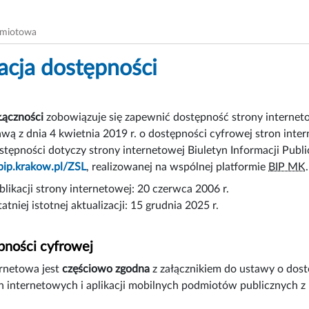
dmiotowa
acja dostępności
Łączności
zobowiązuje się zapewnić dostępność
strony internet
awą z dnia 4 kwietnia 2019 r. o dostępności cyfrowej stron int
stępności dotyczy strony internetowej Biuletyn Informacji Publi
bip.krakow.pl/ZSL
, realizowanej na wspólnej platformie
BIP MK
.
likacji strony internetowej:
20 czerwca 2006 r.
atniej istotnej aktualizacji:
15 grudnia 2025 r.
pności cyfrowej
ernetowa jest
częściowo zgodna
z załącznikiem do ustawy o dostę
n internetowych i aplikacji mobilnych podmiotów publicznych 