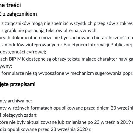
e treści
 z załącznikiem
e z załączników mogą nie spełniać wszystkich przepisów z zakre
 z grafik nie posiadają tekstów alternatywnych;
órych dokumentach może nie być zachowana hierarchiczność n
e z modułów zintegrowanych z Biuletynem Informacji Publicznej
 dostępności cyfrowej;
nach BIP MK dostępne są obrazy tekstu mające charakter nawiga
tywny;
e formularze nie są wyposażone w mechanizm sugerowania pop
jęte przepisami
ty archiwalne:
ty w różnych formatach opublikowane przed dniem 23 wrześni
ji bieżących zadań;
które nie były aktualizowane lub zmieniane po 23 września 2019 r
dia opublikowane przed 23 września 2020 r.;