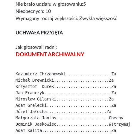
Nie brało udziału w głosowaniu:5
Nieobecnych: 10
Wymagany rodzaj większości: Zwykła większość
UCHWAŁA PRZYJĘTA
Jak głosowali radni:
DOKUMENT ARCHIWALNY
Kazimierz Chrzanowski...................Za
Michał Drewnicki.......................Za
Krzysztof  Durek........................Za
Jan Franczyk............................Za
Mirosław Gilarski......................Za
Adam Grelecki...........................Za
Józef Jałocha.........................Za
Małgorzata Jantos......................Obecny
Dominik Jaśkowiec......................Wstrzymuje
Adam Kalita.............................Za