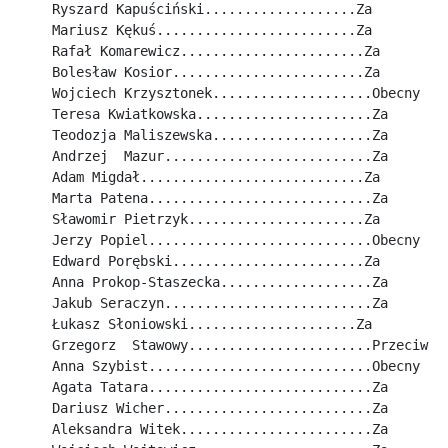
Ryszard Kapuściński...................Za
Mariusz Kękuś.........................Za
Rafał Komarewicz.......................Za
Bolesław Kosior........................Za
Wojciech Krzysztonek....................Obecny
Teresa Kwiatkowska......................Za
Teodozja Maliszewska....................Za
Andrzej  Mazur..........................Za
Adam Migdał............................Za
Marta Patena............................Za
Sławomir Pietrzyk......................Za
Jerzy Popiel............................Obecny
Edward Porębski........................Za
Anna Prokop-Staszecka...................Za
Jakub Seraczyn..........................Za
Łukasz Słoniowski.....................Za
Grzegorz  Stawowy.......................Przeciw
Anna Szybist............................Obecny
Agata Tatara............................Za
Dariusz Wicher..........................Za
Aleksandra Witek........................Za