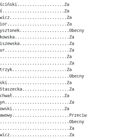
ściński...................Za
ś.........................Za
wicz.......................Za
ior........................Za
ysztonek....................Obecny
kowska......................Za
iszewska....................Za
ur..........................Za
...........................Za
............................Za
trzyk......................Za
............................Obecny
ski........................Za
Staszecka...................Za
chwał.....................Za
yn..........................Za
owski.....................Za
awowy.......................Przeciw
............................Obecny
............................Za
wicz........................Za