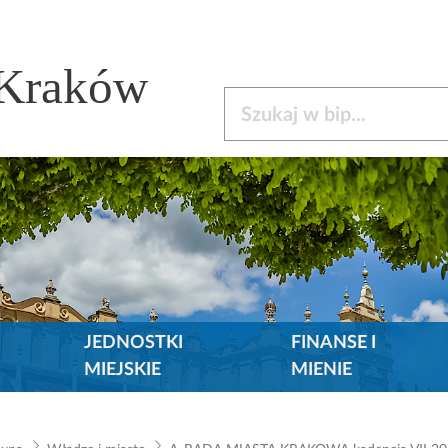
 Kraków
Szukaj w bip
JEDNOSTKI
FINANSE I
MIEJSKIE
MIENIE