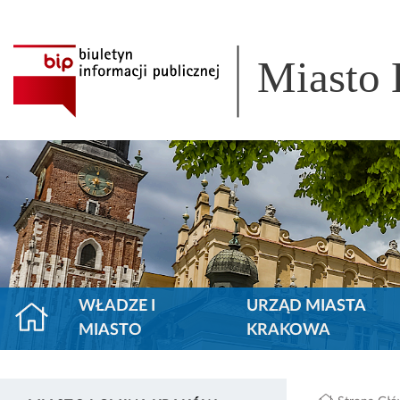
Miasto
WŁADZE I
URZĄD MIASTA
MIASTO
KRAKOWA