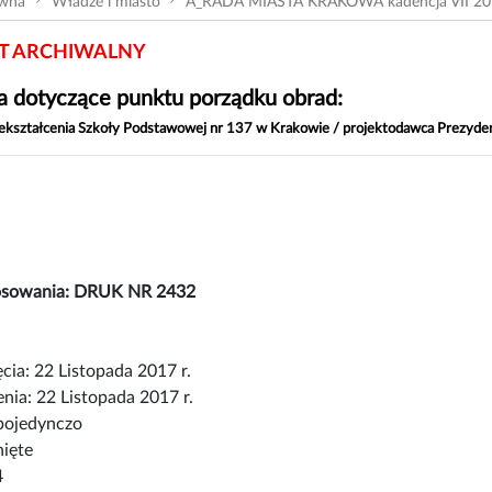
ówna
Władze i miasto
A_RADA MIASTA KRAKOWA kadencja VII 20
 ARCHIWALNY
 dotyczące punktu porządku obrad:
zekształcenia Szkoły Podstawowej nr 137 w Krakowie / projektodawca Prezyd
łosowania: DRUK NR 2432
cia: 22 Listopada 2017 r.
nia: 22 Listopada 2017 r.
pojedynczo
nięte
4