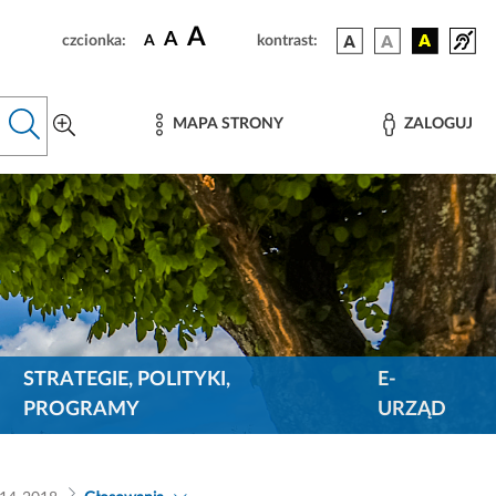
A
A
czcionka:
A
kontrast:
MAPA STRONY
ZALOGUJ
STRATEGIE, POLITYKI,
E-
PROGRAMY
URZĄD