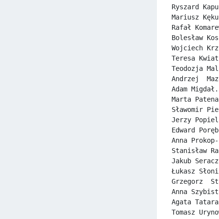
Ryszard Kapu
Mariusz Kęku
Rafał Komare
Bolesław Kos
Wojciech Krz
Teresa Kwiat
Teodozja Mal
Andrzej  Maz
Adam Migdał.
Marta Patena
Sławomir Pie
Jerzy Popiel
Edward Poręb
Anna Prokop-
Stanisław Ra
Jakub Seracz
Łukasz Słoni
Grzegorz  St
Anna Szybist
Agata Tatara
Tomasz Uryno