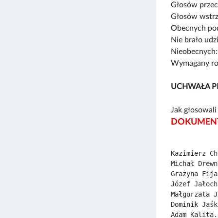
Głosów przec
Głosów wstrz
Obecnych pod
Nie brało udz
Nieobecnych:
Wymagany rod
UCHWAŁA P
Jak głosowali 
DOKUMENT
Kazimierz Ch
Michał Drewn
Grażyna Fija
Józef Jałoch
Małgorzata J
Dominik Jaśk
Adam Kalita.