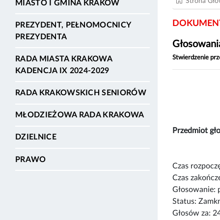
Strona Gł
MIASTO I GMINA KRAKÓW
DOKUMENT
PREZYDENT, PEŁNOMOCNICY
PREZYDENTA
Głosowania
Stwierdzenie pr
RADA MIASTA KRAKOWA
KADENCJA IX 2024-2029
RADA KRAKOWSKICH SENIORÓW
MŁODZIEŻOWA RADA KRAKOWA
Przedmiot g
DZIELNICE
PRAWO
Czas rozpoczę
Czas zakończe
Głosowanie: 
Status: Zamk
Głosów za: 2