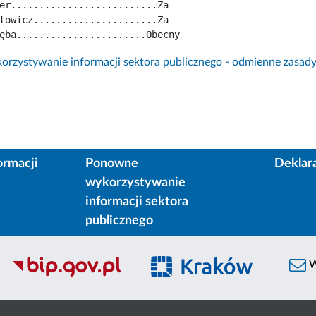
er..........................Za
towicz......................Za
ęba.......................Obecny
rzystywanie informacji sektora publicznego - odmienne zasad
ormacji
Ponowne
Deklar
wykorzystywanie
informacji sektora
publicznego
W