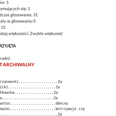
iw: 1
ymujących się: 1
czas głosowania: 31
iału w głosowaniu:5
 12
zaj większości: Zwykła większość
RZYJĘTA
radni:
 ARCHIWALNY
rzanowski...................Za
icki.......................Za
łkowska...................Za
a.........................Za
antos......................Obecny
owiec......................Wstrzymuje się
............................Za