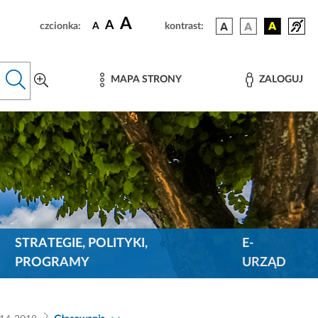
A
A
czcionka:
A
kontrast:
MAPA STRONY
ZALOGUJ
STRATEGIE, POLITYKI,
E-
PROGRAMY
URZĄD