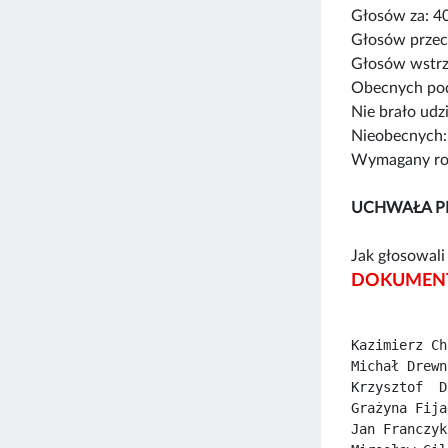
Głosów za: 4
Głosów przec
Głosów wstrz
Obecnych pod
Nie brało udz
Nieobecnych:
Wymagany rod
UCHWAŁA P
Jak głosowali 
DOKUMENT
Kazimierz Ch
Michał Drewn
Krzysztof  D
Grażyna Fija
Jan Franczyk