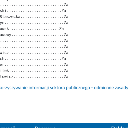
............................Za
ski........................Za
Staszecka...................Za
yn..........................Za
owski.....................Za
awowy.......................Za
............................Za
............................Za
wicz........................Za
ch.........................Za
er..........................Za
itek........................Za
towicz......................Za
rzystywanie informacji sektora publicznego - odmienne zasad