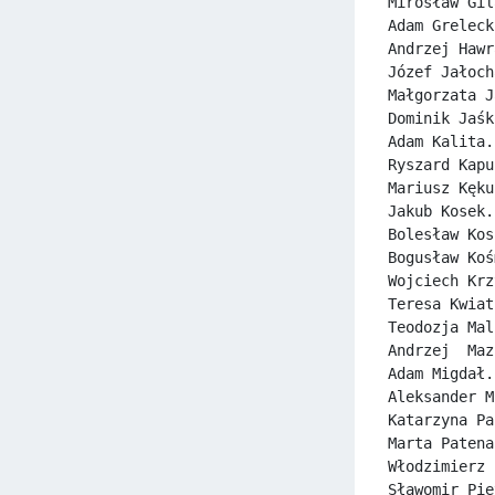
Mirosław Gil
Adam Greleck
Andrzej Hawr
Józef Jałoch
Małgorzata J
Dominik Jaśk
Adam Kalita.
Ryszard Kapu
Mariusz Kęku
Jakub Kosek.
Bolesław Kos
Bogusław Koś
Wojciech Krz
Teresa Kwiat
Teodozja Mal
Andrzej  Maz
Adam Migdał.
Aleksander M
Katarzyna Pa
Marta Patena
Włodzimierz 
Sławomir Pie