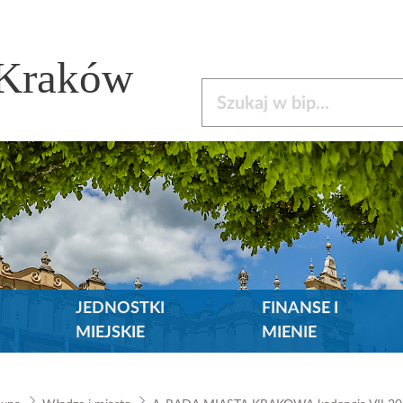
 Kraków
Szukaj w bip
JEDNOSTKI
FINANSE I
MIEJSKIE
MIENIE