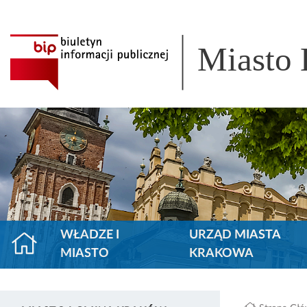
Miasto
WŁADZE I
URZĄD MIASTA
MIASTO
KRAKOWA