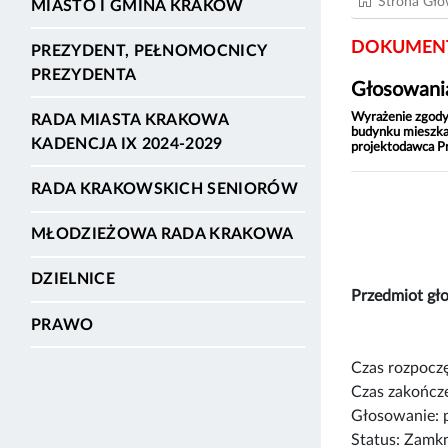
Strona Gł
MIASTO I GMINA KRAKÓW
DOKUMENT
PREZYDENT, PEŁNOMOCNICY
PREZYDENTA
Głosowania
Wyrażenie zgody 
RADA MIASTA KRAKOWA
budynku mieszkal
KADENCJA IX 2024-2029
projektodawca P
RADA KRAKOWSKICH SENIORÓW
MŁODZIEŻOWA RADA KRAKOWA
DZIELNICE
Przedmiot g
PRAWO
Czas rozpoczę
Czas zakończe
Głosowanie: 
Status: Zamk