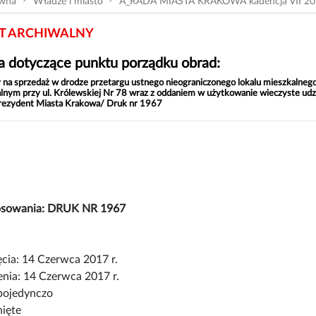
ówna
Władze i miasto
A_RADA MIASTA KRAKOWA kadencja VII 20
 ARCHIWALNY
 dotyczące punktu porządku obrad:
na sprzedaż w drodze przetargu ustnego nieograniczonego lokalu mieszkalneg
nym przy ul. Królewskiej Nr 78 wraz z oddaniem w użytkowanie wieczyste udzi
rezydent Miasta Krakowa/ Druk nr 1967
łosowania: DRUK NR 1967
cia: 14 Czerwca 2017 r.
nia: 14 Czerwca 2017 r.
pojedynczo
nięte