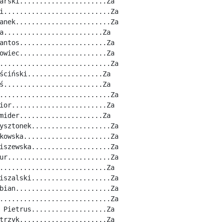
arski......................Za
i...........................Za
anek........................Za
a.........................Za
antos......................Za
owiec......................Za
............................Za
ściński...................Za
ś.........................Za
............................Za
ior........................Za
mider.....................Za
ysztonek....................Za
kowska......................Za
iszewska....................Za
ur..........................Za
...........................Za
iszalski....................Za
bian........................Za
............................Za
 Pietrus...................Za
trzyk......................Za