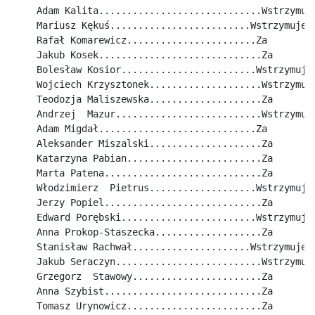
Adam Kalita.............................Wstrzymuj
Mariusz Kękuś.........................Wstrzymuje 
Rafał Komarewicz.......................Za
Jakub Kosek.............................Za
Bolesław Kosior........................Wstrzymuje
Wojciech Krzysztonek....................Wstrzymuj
Teodozja Maliszewska....................Za
Andrzej  Mazur..........................Wstrzymuj
Adam Migdał............................Za
Aleksander Miszalski....................Za
Katarzyna Pabian........................Za
Marta Patena............................Za
Włodzimierz  Pietrus...................Wstrzymuje
Jerzy Popiel............................Za
Edward Porębski........................Wstrzymuje
Anna Prokop-Staszecka...................Za
Stanisław Rachwał.....................Wstrzymuje 
Jakub Seraczyn..........................Wstrzymuj
Grzegorz  Stawowy.......................Za
Anna Szybist............................Za
Tomasz Urynowicz........................Za