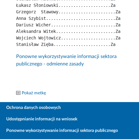
Łukasz Słoniowski.....................Za
Grzegorz  Stawowy.......................Za
Anna Szybist............................Za
Dariusz Wicher..........................Za
Aleksandra Witek........................Za
Wojciech Wojtowicz......................Za
Stanisław Zięba.......................Za
Ponowne wykorzystywanie informacji sektora
publicznego - odmienne zasady
Pokaż metkę
Ochrona danych osobowych
Udostępnianie informacji na wniosek
Ponowne wykorzystywanie informacji sektora publicznego