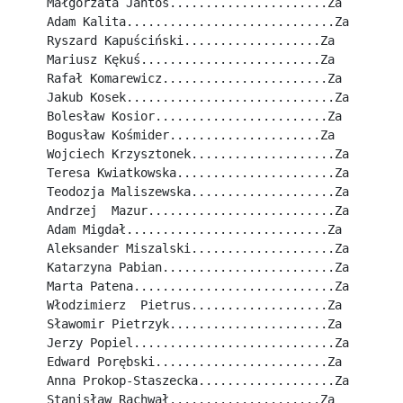
Małgorzata Jantos......................Za
Adam Kalita.............................Za
Ryszard Kapuściński...................Za
Mariusz Kękuś.........................Za
Rafał Komarewicz.......................Za
Jakub Kosek.............................Za
Bolesław Kosior........................Za
Bogusław Kośmider.....................Za
Wojciech Krzysztonek....................Za
Teresa Kwiatkowska......................Za
Teodozja Maliszewska....................Za
Andrzej  Mazur..........................Za
Adam Migdał............................Za
Aleksander Miszalski....................Za
Katarzyna Pabian........................Za
Marta Patena............................Za
Włodzimierz  Pietrus...................Za
Sławomir Pietrzyk......................Za
Jerzy Popiel............................Za
Edward Porębski........................Za
Anna Prokop-Staszecka...................Za
Stanisław Rachwał.....................Za