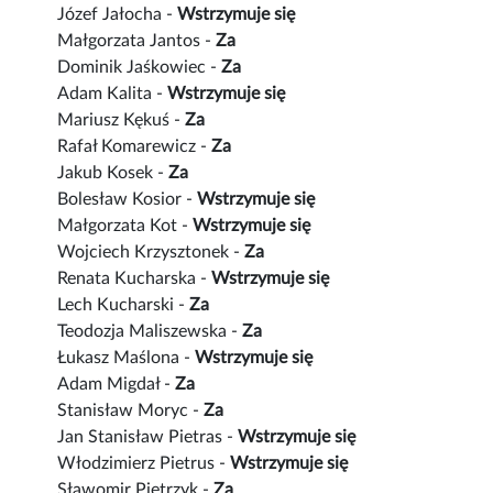
Józef Jałocha -
Wstrzymuje się
Małgorzata Jantos -
Za
Dominik Jaśkowiec -
Za
Adam Kalita -
Wstrzymuje się
Mariusz Kękuś -
Za
Rafał Komarewicz -
Za
Jakub Kosek -
Za
Bolesław Kosior -
Wstrzymuje się
Małgorzata Kot -
Wstrzymuje się
Wojciech Krzysztonek -
Za
Renata Kucharska -
Wstrzymuje się
Lech Kucharski -
Za
Teodozja Maliszewska -
Za
Łukasz Maślona -
Wstrzymuje się
Adam Migdał -
Za
Stanisław Moryc -
Za
Jan Stanisław Pietras -
Wstrzymuje się
Włodzimierz Pietrus -
Wstrzymuje się
Sławomir Pietrzyk -
Za