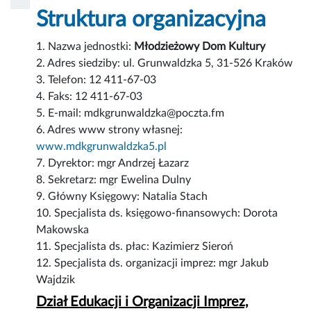
Struktura organizacyjna
1. Nazwa jednostki:
Młodzieżowy Dom Kultury
2. Adres siedziby: ul. Grunwaldzka 5, 31-526 Kraków
3. Telefon: 12 411-67-03
4. Faks: 12 411-67-03
5. E-mail: mdkgrunwaldzka@poczta.fm
6. Adres www strony własnej:
www.mdkgrunwaldzka5.pl
7. Dyrektor: mgr Andrzej Łazarz
8. Sekretarz: mgr Ewelina Dulny
9. Główny Księgowy: Natalia Stach
10. Specjalista ds. księgowo-finansowych: Dorota
Makowska
11. Specjalista ds. płac: Kazimierz Sieroń
12. Specjalista ds. organizacji imprez: mgr Jakub
Wajdzik
Dział Edukacji i Organizacji Imprez,