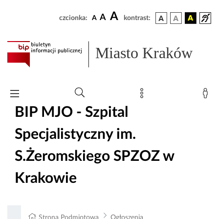
A
A
czcionka:
A
kontrast:
Miasto Kraków
BIP MJO - Szpital
Specjalistyczny im.
S.Żeromskiego SPZOZ w
Krakowie
Strona Podmiotowa
Ogłoszenia