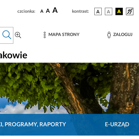
A
A
czcionka:
A
kontrast:
MAPA STRONY
ZALOGUJ
rakowie
KI, PROGRAMY, RAPORTY
E-URZĄD