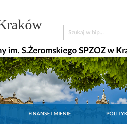
 Kraków
Szukaj w bip
czny im. S.Żeromskiego SPZOZ w K
FINANSE I MIENIE
POLITY