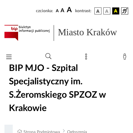
A
A
czcionka:
A
kontrast:
Miasto Kraków
BIP MJO - Szpital
Specjalistyczny im.
S.Żeromskiego SPZOZ w
Krakowie
Strona Podmiotowa
Ogłoszenia