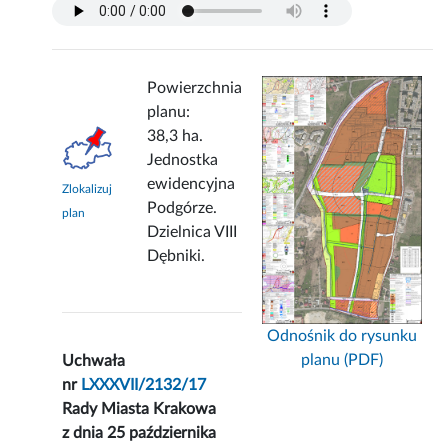
Powierzchnia
planu:
38,3 ha.
Jednostka
ewidencyjna
Zlokalizuj
Podgórze.
plan
Dzielnica VIII
Dębniki.
Odnośnik do rysunku
planu (PDF)
Uchwała
nr
LXXXVII/2132/17
Rady Miasta Krakowa
z dnia 25 października