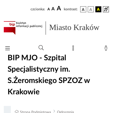
A
A
czcionka:
A
kontrast:
Miasto Kraków
BIP MJO - Szpital
Specjalistyczny im.
S.Żeromskiego SPZOZ w
Krakowie
Strona Podmiotowa
Ogłoszenia