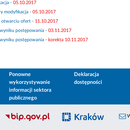
acja -
05.10.2017
y modyfikacja -
05.10.2017
 otwarciu ofert -
11.10.2017
 wyniku postępowania -
03.11.2017
 wyniku postępowania
- korekta 10.11.2017
Ponowne
Deklaracja
wykorzystywanie
dostępności
informacji sektora
publicznego
W