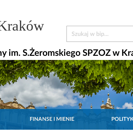
 Kraków
Szukaj w bip
czny im. S.Żeromskiego SPZOZ w K
FINANSE I MIENIE
POLITY