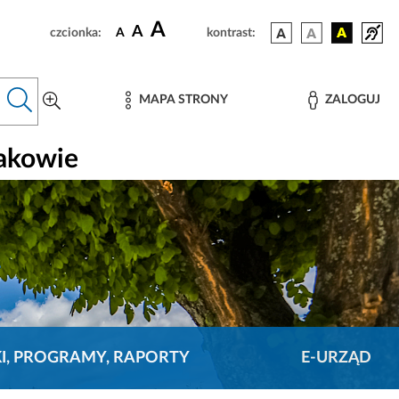
A
A
czcionka:
A
kontrast:
MAPA STRONY
ZALOGUJ
rakowie
KI, PROGRAMY, RAPORTY
E-URZĄD