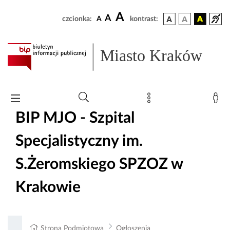
A
A
czcionka:
A
kontrast:
Miasto Kraków
BIP MJO - Szpital
Specjalistyczny im.
S.Żeromskiego SPZOZ w
Krakowie
Strona Podmiotowa
Ogłoszenia