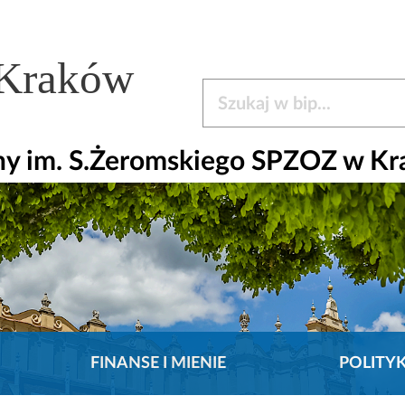
 Kraków
Szukaj w bip
czny im. S.Żeromskiego SPZOZ w K
FINANSE I MIENIE
POLITY