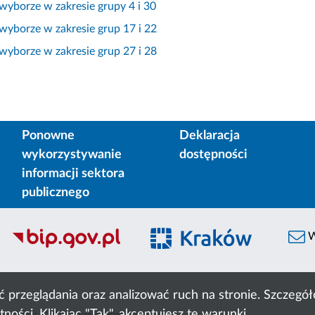
wyborze w zakresie grupy 4 i 30
wyborze w zakresie grup 17 i 22
wyborze w zakresie grup 27 i 28
Ponowne
Deklaracja
wykorzystywanie
dostępności
informacji sektora
publicznego
W
ć przeglądania oraz analizować ruch na stronie. Szczeg
tności
. Klikając "Tak", akceptujesz te warunki.
 Cyfronet AGH
liczba wyświetleń:
7392