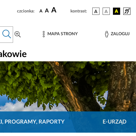
A
A
czcionka:
A
kontrast:
MAPA STRONY
ZALOGUJ
rakowie
KI, PROGRAMY, RAPORTY
E-URZĄD