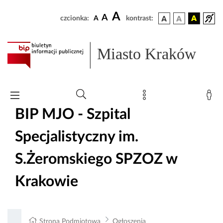
A
A
czcionka:
A
kontrast:
Miasto Kraków
BIP MJO - Szpital
Specjalistyczny im.
S.Żeromskiego SPZOZ w
Krakowie
Strona Podmiotowa
Ogłoszenia