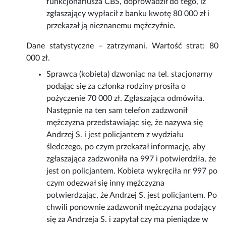
funkcjonariusza CBŚ, doprowadził do tego, iż
zgłaszający wypłacił z banku kwotę 80 000 zł i
przekazał ją nieznanemu mężczyźnie.
Dane statystyczne – zatrzymani. Wartość strat: 80
000 zł.
Sprawca (kobieta) dzwoniąc na tel. stacjonarny
podając się za członka rodziny prosiła o
pożyczenie 70 000 zł. Zgłaszająca odmówiła.
Następnie na ten sam telefon zadzwonił
mężczyzna przedstawiając się, że nazywa się
Andrzej S. i jest policjantem z wydziału
śledczego, po czym przekazał informację, aby
zgłaszająca zadzwoniła na 997 i potwierdziła, że
jest on policjantem. Kobieta wykręciła nr 997 po
czym odezwał się inny mężczyzna
potwierdzając, że Andrzej S. jest policjantem. Po
chwili ponownie zadzwonił mężczyzna podający
się za Andrzeja S. i zapytał czy ma pieniądze w