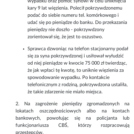
wypadku oraz pomoc synowi w celu uniknięcia
kary 9 lat więzienia. Polecił pokrzywdzonemu
podać do siebie numeru tel. komórkowego i
udać się po pieniądze do banku. Do przekazania
pieniędzy nie doszło - pokrzywdzony
zorientował się, że jest to oszustwo.
Sprawca dzwoniąc na telefon stacjonarny podał
się za syna pokrzywdzonej i usiłował wyłudzić
od niej pieniądze w kwocie 75 000 zł twierdząc,
że jak wpłaci tę kwotę, to uniknie więzienia za
spowodowanie wypadku. Po kontakcie
telefonicznym z rodziną, pokrzywdzona ustaliła,
że takie zdarzenie nie miało miejsca.
2. Na zagrożenie pieniędzy zgromadzonych na
lokatach oszczędnościowych albo na kontach
bankowych, powołując się na policjanta lub
funkcjonariusza CBŚ, którzy rozpracowują
przestępców.