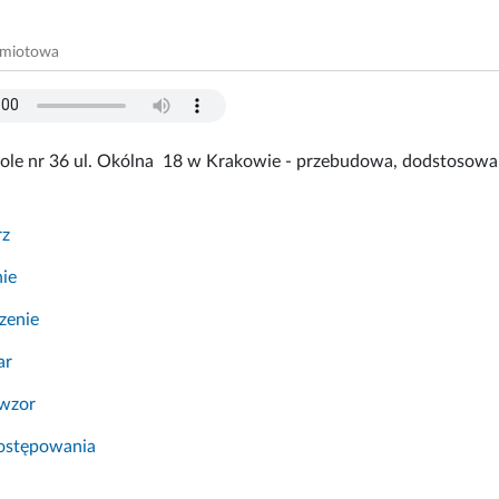
dmiotowa
kole nr 36 ul. Okólna 18 w Krakowie - przebudowa, dodstosowa
rz
ie
zenie
ar
wzor
ostępowania