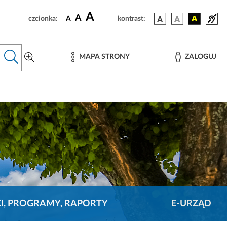
A
A
czcionka:
A
kontrast:
MAPA STRONY
ZALOGUJ
KI, PROGRAMY, RAPORTY
E-URZĄD