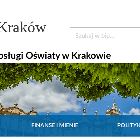
 Kraków
Szukaj w bip
bsługi Oświaty w Krakowie
FINANSE I MIENIE
POLITY