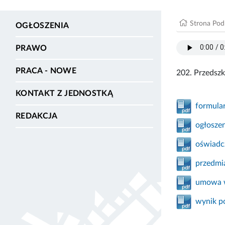
Strona Po
OGŁOSZENIA
PRAWO
PRACA - NOWE
202. Przedsz
KONTAKT Z JEDNOSTKĄ
formula
REDAKCJA
ogłoszen
oświadc
przedmi
umowa 
wynik p