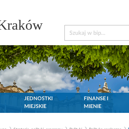
 Kraków
Szukaj w bip
JEDNOSTKI
FINANSE I
MIEJSKIE
MIENIE