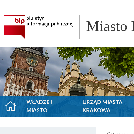
Miasto
WŁADZE I
URZĄD MIASTA
MIASTO
KRAKOWA