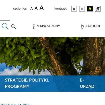
A
A
czcionka:
A
kontrast:
MAPA STRONY
ZALOGUJ
STRATEGIE, POLITYKI,
E-
PROGRAMY
URZĄD