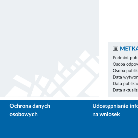
METKA
Podmiot publ
Osoba odpowi
Osoba publik
Data wytworz
Data publikac
Data aktualiza
Ochrona danych
Udostępnianie inf
osobowych
na wniosek