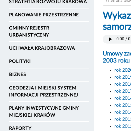
Strona Gł
STRATEGIA ROZWOJU KRAKOWA
Wykaz 
PLANOWANIE PRZESTRZENNE
samorz
GMINNY REJESTR
URBANISTYCZNY
UCHWAŁA KRAJOBRAZOWA
Umowy zawa
2003 roku o
POLITYKI
rok 202
BIZNES
rok 201
rok 201
GEODEZJA I MIEJSKI SYSTEM
rok 201
INFORMACJI PRZESTRZENNEJ
rok 201
rok 201
PLANY INWESTYCYJNE GMINY
rok 201
MIEJSKIEJ KRAKÓW
rok 201
rok 201
RAPORTY