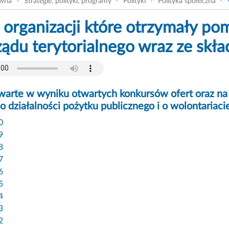
ówna
Strategie, polityki, programy
Polityki
Polityka społeczna
organizacji które otrzymały pom
ądu terytorialnego wraz ze skła
rte w wyniku otwartych konkursów ofert oraz na p
 działalności pożytku publicznego i o wolontariacie
0
9
8
7
6
5
4
3
2