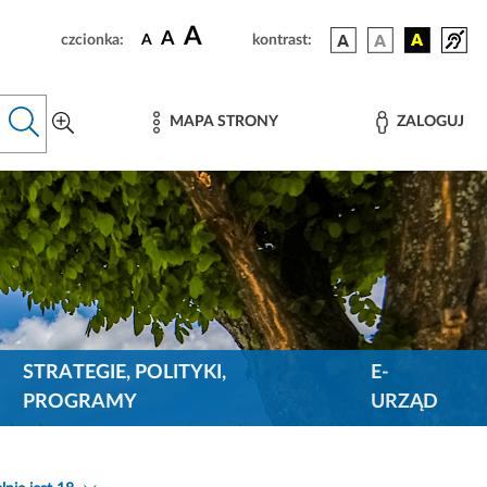
A
A
czcionka:
A
kontrast:
MAPA STRONY
ZALOGUJ
STRATEGIE, POLITYKI,
E-
PROGRAMY
URZĄD