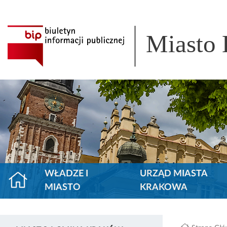
Miasto
WŁADZE I
URZĄD MIASTA
MIASTO
KRAKOWA