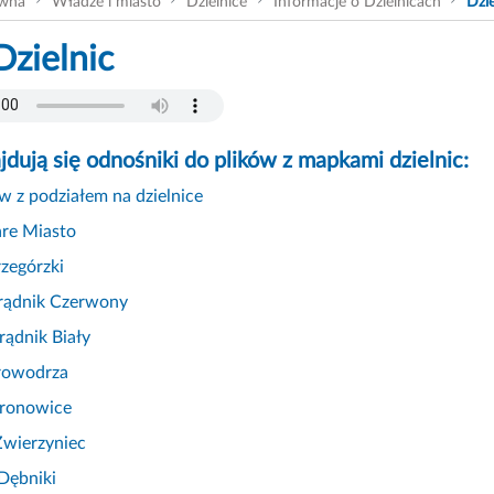
ówna
Władze i miasto
Dzielnice
Informacje o Dzielnicach
Dzie
zielnic
jdują się odnośniki do plików z mapkami dzielnic:
 z podziałem na dzielnice
are Miasto
rzegórzki
 Prądnik Czerwony
rądnik Biały
Krowodrza
Bronowice
 Zwierzyniec
 Dębniki