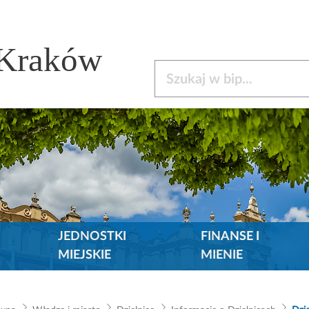
 Kraków
Szukaj w bip
JEDNOSTKI
FINANSE I
MIEJSKIE
MIENIE