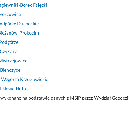
Łagiewniki-Borek Fałęcki
Swoszowice
Podgórze Duchackie
 Bieżanów-Prokocim
I Podgórze
 Czyżyny
Mistrzejowice
 Bieńczyce
I Wzgórza Krzesławickie
II Nowa Huta
 wykonane na podstawie danych z MSIP przez Wydział Geodezj