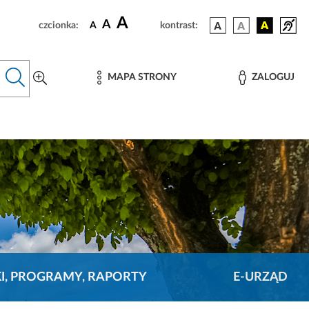
A
A
czcionka:
A
kontrast:
MAPA STRONY
ZALOGUJ
KI, PROGRAMY, RAPORTY
E-URZĄD