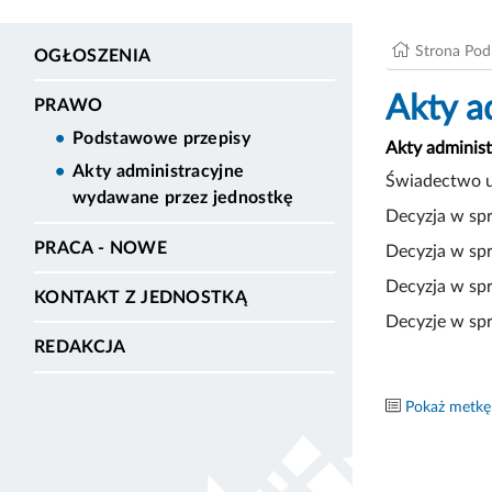
Strona Po
OGŁOSZENIA
Akty a
PRAWO
Podstawowe przepisy
Akty adminis
Akty administracyjne
Świadectwo u
wydawane przez jednostkę
Decyzja w sp
PRACA - NOWE
Decyzja w spr
Decyzja w spr
KONTAKT Z JEDNOSTKĄ
Decyzje w sp
REDAKCJA
Pokaż metkę