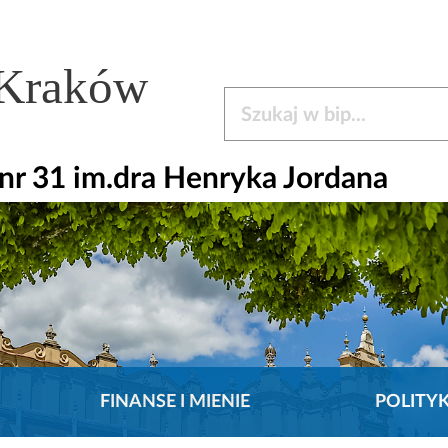
 Kraków
Szukaj w bip
r 31 im.dra Henryka Jordana
FINANSE I MIENIE
POLITY