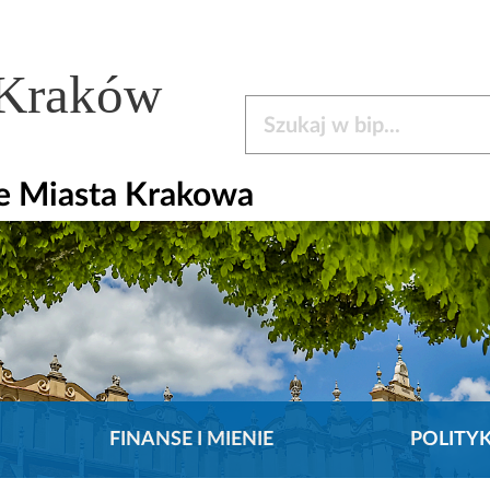
 Kraków
Szukaj w bip
e Miasta Krakowa
FINANSE I MIENIE
POLITY