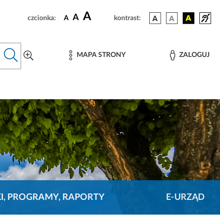
A
A
czcionka:
A
kontrast:
MAPA STRONY
ZALOGUJ
KI, PROGRAMY, RAPORTY
E-URZĄD