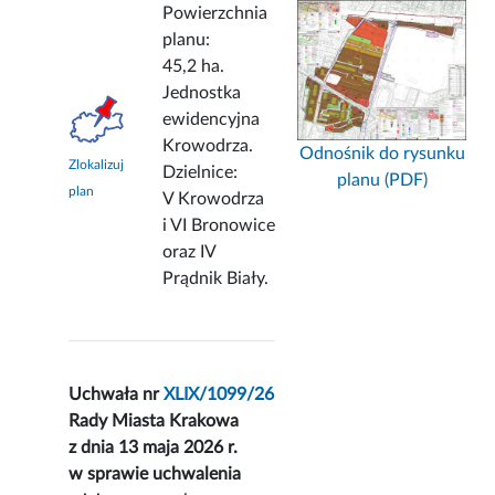
Powierzchnia
planu:
45,2 ha.
Jednostka
ewidencyjna
Krowodrza.
Odnośnik do rysunku
Zlokalizuj
Dzielnice:
planu (PDF)
plan
V Krowodrza
i VI Bronowice
oraz IV
Prądnik Biały.
Uchwała nr
XLIX/1099/26
Rady Miasta Krakowa
z dnia 13 maja 2026 r.
w sprawie uchwalenia