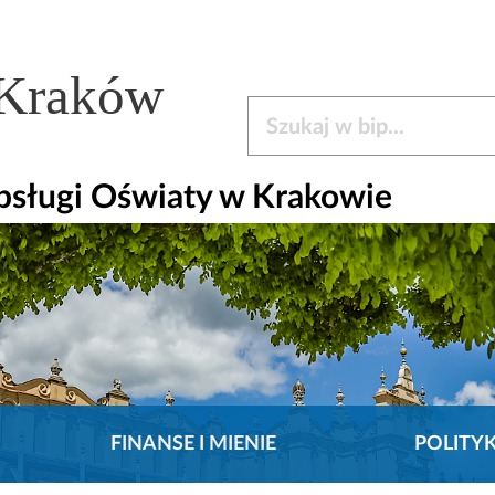
 Kraków
Szukaj w bip
bsługi Oświaty w Krakowie
FINANSE I MIENIE
POLITY