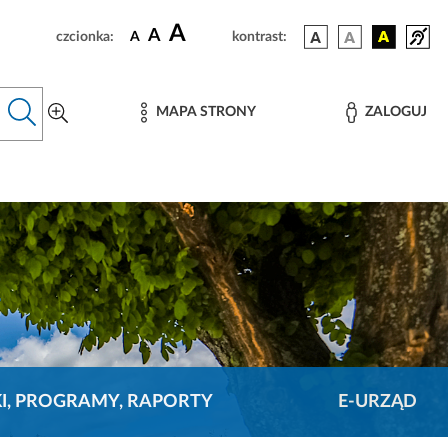
A
A
czcionka:
A
kontrast:
MAPA STRONY
ZALOGUJ
KI, PROGRAMY, RAPORTY
E-URZĄD