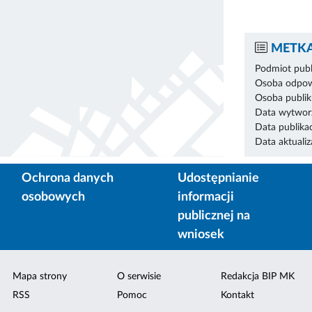
METKA
Podmiot publ
Osoba odpowi
Osoba publik
Data wytworz
Data publikac
Data aktualiza
Ochrona danych
Udostępnianie
osobowych
informacji
publicznej na
wniosek
Mapa strony
O serwisie
Redakcja BIP MK
RSS
Pomoc
Kontakt