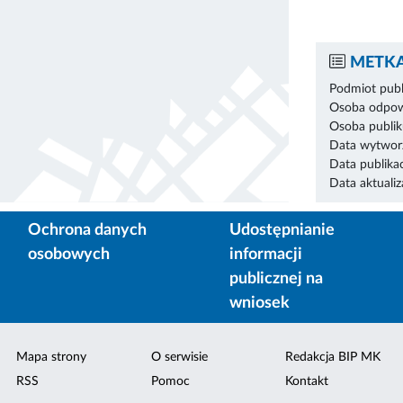
METKA
Podmiot publ
Osoba odpowi
Osoba publik
Data wytworz
Data publikac
Data aktualiza
Ochrona danych
Udostępnianie
osobowych
informacji
publicznej na
wniosek
Mapa strony
O serwisie
Redakcja BIP MK
RSS
Pomoc
Kontakt