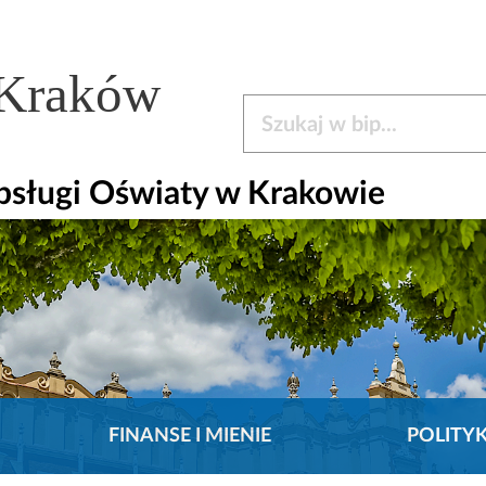
 Kraków
Szukaj w bip
bsługi Oświaty w Krakowie
FINANSE I MIENIE
POLITY