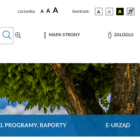
A
A
czcionka:
A
kontrast:
MAPA STRONY
ZALOGUJ
KI, PROGRAMY, RAPORTY
E-URZĄD