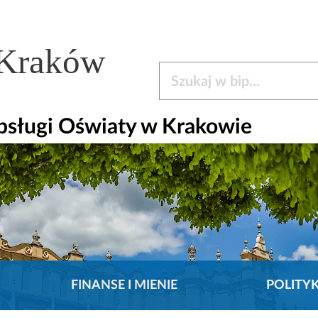
 Kraków
Szukaj w bip
bsługi Oświaty w Krakowie
FINANSE I MIENIE
POLITY