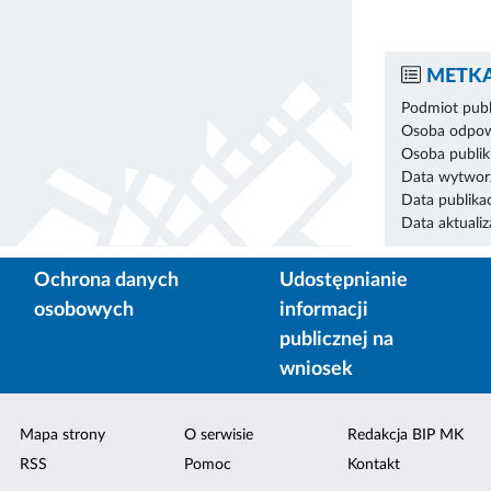
METKA
Podmiot publ
Osoba odpowi
Osoba publik
Data wytworz
Data publikac
Data aktualiza
Ochrona danych
Udostępnianie
osobowych
informacji
publicznej na
wniosek
Mapa strony
O serwisie
Redakcja BIP MK
RSS
Pomoc
Kontakt