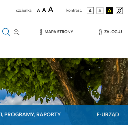
A
A
czcionka:
A
kontrast:
MAPA STRONY
ZALOGUJ
KI, PROGRAMY, RAPORTY
E-URZĄD