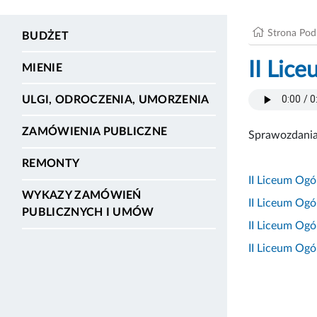
Strona Po
BUDŻET
II Lic
MIENIE
ULGI, ODROCZENIA, UMORZENIA
ZAMÓWIENIA PUBLICZNE
Sprawozdania 
REMONTY
II Liceum Ogó
WYKAZY ZAMÓWIEŃ
II Liceum Og
PUBLICZNYCH I UMÓW
II Liceum Ogó
II Liceum Ogó