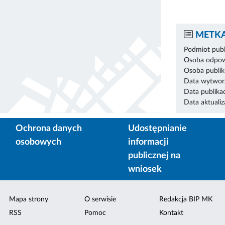
METKA
Podmiot publ
Osoba odpowi
Osoba publik
Data wytworz
Data publikac
Data aktualiza
Ochrona danych
Udostępnianie
osobowych
informacji
publicznej na
wniosek
Mapa strony
O serwisie
Redakcja BIP MK
RSS
Pomoc
Kontakt