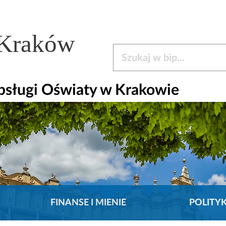
 Kraków
Szukaj w bip
bsługi Oświaty w Krakowie
FINANSE I MIENIE
POLITY