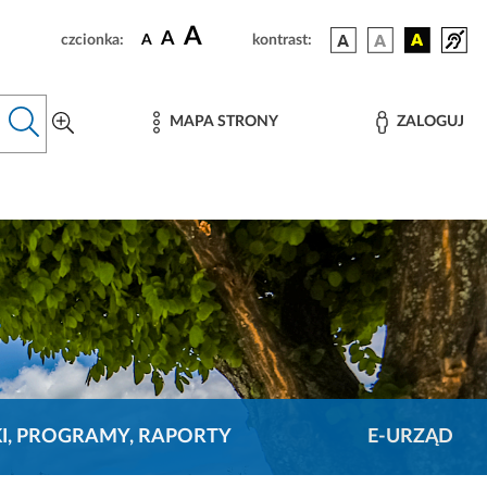
A
A
czcionka:
A
kontrast:
MAPA STRONY
ZALOGUJ
KI, PROGRAMY, RAPORTY
E-URZĄD