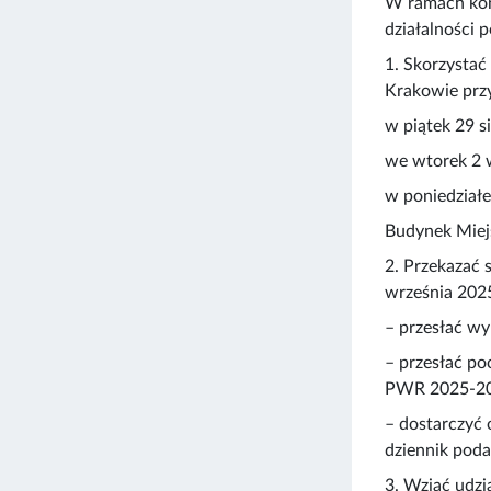
W ramach kons
działalności 
1. Skorzystać
Krakowie przy
w piątek 29 s
we wtorek 2 w
w poniedziałe
Budynek Miej
2. Przekazać 
września 2025
– przesłać wy
– przesłać po
PWR 2025-20
– dostarczyć 
dziennik poda
3. Wziąć udzi