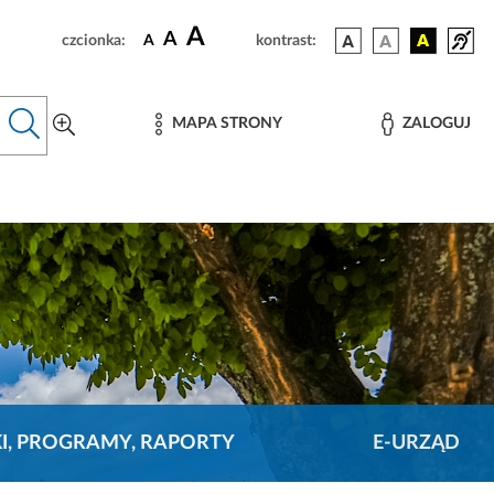
A
A
czcionka:
A
kontrast:
MAPA STRONY
ZALOGUJ
KI, PROGRAMY, RAPORTY
E-URZĄD