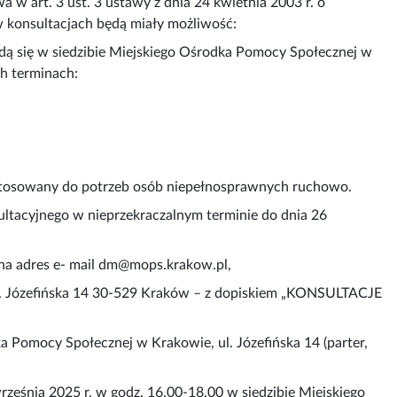
w art. 3 ust. 3 ustawy z dnia 24 kwietnia 2003 r. o
w konsultacjach będą miały możliwość:
ędą się w siedzibie Miejskiego Ośrodka Pomocy Społecznej w
ch terminach:
dostosowany do potrzeb osób niepełnosprawnych ruchowo.
ultacyjnego w nieprzekraczalnym terminie do dnia 26
 na adres e- mail dm@mops.krakow.pl,
ul. Józefińska 14 30-529 Kraków – z dopiskiem „KONSULTACJE
a Pomocy Społecznej w Krakowie, ul. Józefińska 14 (parter,
rześnia 2025 r. w godz. 16.00-18.00 w siedzibie Miejskiego