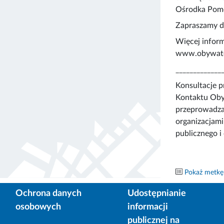
Ośrodka Pomoc
Zapraszamy do
Więcej inform
www.obywatel
_____________
Konsultacje 
Kontaktu Oby
przeprowadzan
organizacjami
publicznego i
Pokaż metkę
Ochrona danych
Udostępnianie
osobowych
informacji
publicznej na