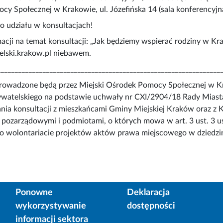
y Społecznej w Krakowie, ul. Józefińska 14 (sala konferencyjna, 
 udziału w konsultacjach!
acji na temat konsultacji: „Jak będziemy wspierać rodziny w K
ski.krakow.pl niebawem.
________________________________________________________________
prowadzone będą przez Miejski Ośrodek Pomocy Społecznej w Kr
watelskiego na podstawie uchwały nr CXI/2904/18 Rady Miasta 
ia konsultacji z mieszkańcami Gminy Miejskiej Kraków oraz z 
 pozarządowymi i podmiotami, o których mowa w art. 3 ust. 3 us
 o wolontariacie projektów aktów prawa miejscowego w dziedzina
Ponowne
Deklaracja
wykorzystywanie
dostępności
informacji sektora