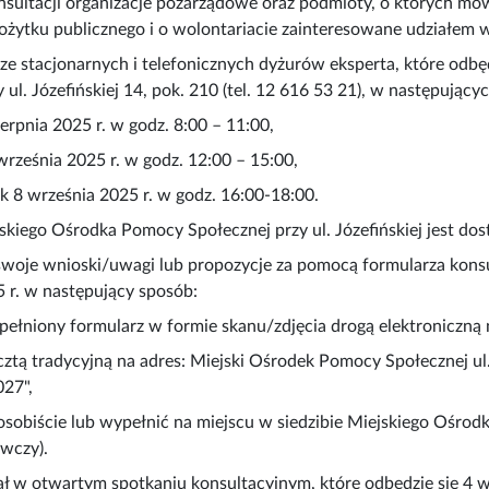
ultacji organizacje pozarządowe oraz podmioty, o których mowa 
pożytku publicznego i o wolontariacie zainteresowane udziałem 
 ze stacjonarnych i telefonicznych dyżurów eksperta, które odb
 ul. Józefińskiej 14, pok. 210 (tel. 12 616 53 21), w następujący
ierpnia 2025 r. w godz. 8:00 – 11:00,
rześnia 2025 r. w godz. 12:00 – 15:00,
k 8 września 2025 r. w godz. 16:00-18:00.
skiego Ośrodka Pomocy Społecznej przy ul. Józefińskiej jest 
swoje wnioski/uwagi lub propozycje za pomocą formularza kons
 r. w następujący sposób:
pełniony formularz w formie skanu/zdjęcia drogą elektroniczną
cztą tradycyjną na adres: Miejski Ośrodek Pomocy Społecznej 
27",
osobiście lub wypełnić na miejscu w siedzibie Miejskiego Ośrodk
wczy).
ał w otwartym spotkaniu konsultacyjnym, które odbędzie się 4 w