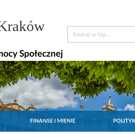
 Kraków
Szukaj w bip
mocy Społecznej
FINANSE I MIENIE
POLITY