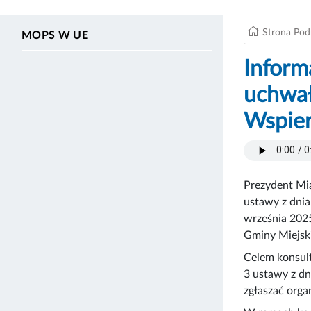
Strona Po
MOPS W UE
Inform
uchwał
Wspier
Prezydent Mia
ustawy z dnia
września 2025
Gminy Miejski
Celem konsult
3 ustawy z dn
zgłaszać orga