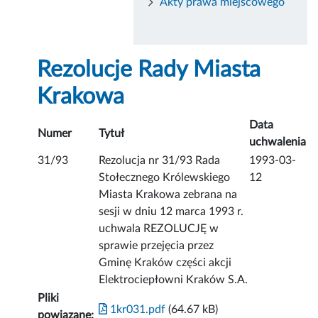
Akty prawa miejscowego
Rezolucje Rady Miasta
Krakowa
Data
Numer
Tytuł
uchwalenia
31/93
Rezolucja nr 31/93 Rada
1993-03-
Stołecznego Królewskiego
12
Miasta Krakowa zebrana na
sesji w dniu 12 marca 1993 r.
uchwala REZOLUCJĘ w
sprawie przejęcia przez
Gminę Kraków części akcji
Elektrociepłowni Kraków S.A.
Pliki
1kr031.pdf
(64.67 kB)
powiązane: