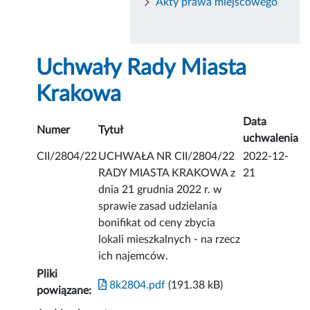
Akty prawa miejscowego
Uchwały Rady Miasta
Krakowa
Data
Numer
Tytuł
uchwalenia
CII/2804/22
UCHWAŁA NR CII/2804/22
2022-12-
RADY MIASTA KRAKOWA z
21
dnia 21 grudnia 2022 r. w
sprawie zasad udzielania
bonifikat od ceny zbycia
lokali mieszkalnych - na rzecz
ich najemców.
Pliki
8k2804.pdf
(191.38 kB)
powiązane: