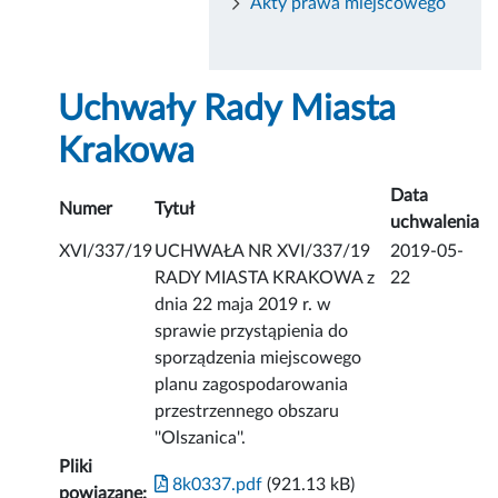
Akty prawa miejscowego
Uchwały Rady Miasta
Krakowa
Data
Numer
Tytuł
uchwalenia
XVI/337/19
UCHWAŁA NR XVI/337/19
2019-05-
RADY MIASTA KRAKOWA z
22
dnia 22 maja 2019 r. w
sprawie przystąpienia do
sporządzenia miejscowego
planu zagospodarowania
przestrzennego obszaru
''Olszanica''.
Pliki
8k0337.pdf
(921.13 kB)
powiązane: