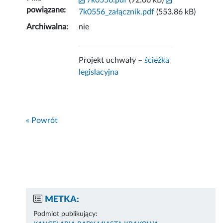
7k0556.pdf
(92.06 kB)
powiązane:
7k0556_załącznik.pdf
(553.86 kB)
Archiwalna:
nie
Projekt uchwały –
ścieżka
legislacyjna
« Powrót
METKA:
Podmiot publikujący: