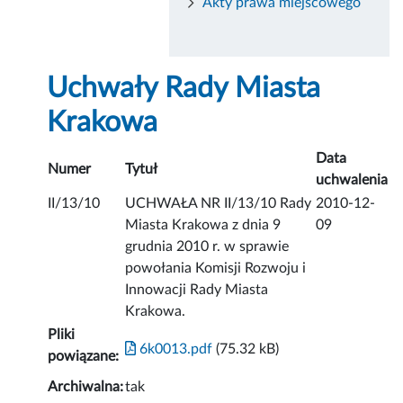
Akty prawa miejscowego
Uchwały Rady Miasta
Krakowa
Data
Numer
Tytuł
uchwalenia
II/13/10
UCHWAŁA NR II/13/10 Rady
2010-12-
Miasta Krakowa z dnia 9
09
grudnia 2010 r. w sprawie
powołania Komisji Rozwoju i
Innowacji Rady Miasta
Krakowa.
Pliki
6k0013.pdf
(75.32 kB)
powiązane:
Archiwalna:
tak