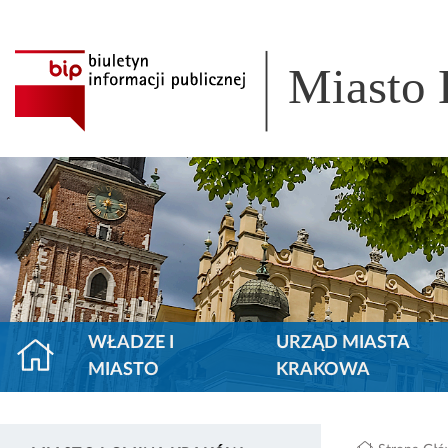
Miasto
WŁADZE I
URZĄD MIASTA
MIASTO
KRAKOWA