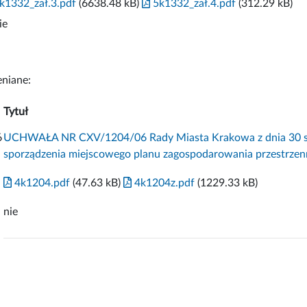
k1332_zał.3.pdf
(6638.48 kB)
5k1332_zał.4.pdf
(312.29 kB)
ie
niane:
Tytuł
6
UCHWAŁA NR CXV/1204/06 Rady Miasta Krakowa z dnia 30 sier
sporządzenia miejscowego planu zagospodarowania przestrzenn
4k1204.pdf
(47.63 kB)
4k1204z.pdf
(1229.33 kB)
nie