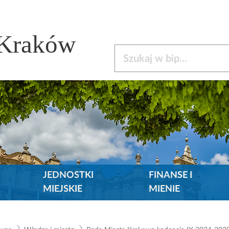
 Kraków
Szukaj w bip
JEDNOSTKI
FINANSE I
MIEJSKIE
MIENIE