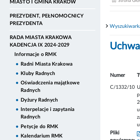
Strona Gł
MIASTO I GMINA KRAKÓW
PREZYDENT, PEŁNOMOCNICY
PREZYDENTA
Wyszukiwark
RADA MIASTA KRAKOWA
Uchwał
KADENCJA IX 2024-2029
Informacje o RMK
Radni Miasta Krakowa
Kluby Radnych
Numer
T
Oświadczenia majątkowe
C/1332/10
U
Radnych
p
Dyżury Radnych
2
Interpelacje i zapytania
u
Radnych
z
u
Petycje do RMK
Pliki
Kalendarium RMK