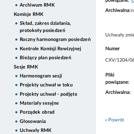
powiązane:
5
Archiwum RMK
Archiwalna:
n
Komisje RMK
Skład, zakres działania,
protokoły posiedzeń
Uchwały zmie
Roczny harmonogram posiedzeń
Numer
Kontrole Komisji Rewizyjnej
Bieżący plan posiedzeń
CXV/1204/0
Sesje RMK
Pliki
Harmonogram sesji
powiązane:
Projekty uchwał w toku
Archiwalna:
Projekty uchwał - podjęte
Materiały sesyjne
Porządek obrad
« Powrót
Głosowania
Uchwały RMK