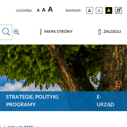
A
A
czcionka:
A
kontrast:
MAPA STRONY
ZALOGUJ
STRATEGIE, POLITYKI,
E-
PROGRAMY
URZĄD