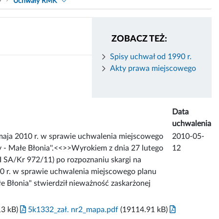
9
Uchwały RMK
ZOBACZ TEŻ:
Spisy uchwał od 1990 r.
Akty prawa miejscowego
Data
uchwalenia
 2010 r. w sprawie uchwalenia miejscowego
2010-05-
- Małe Błonia''.<<
>>Wyrokiem z dnia 27 lutego
12
I SA/Kr 972/11) po rozpoznaniu skargi na
 r. w sprawie uchwalenia miejscowego planu
 Błonia" stwierdził nieważność zaskarżonej
3 kB)
5k1332_zał. nr2_mapa.pdf
(19114.91 kB)