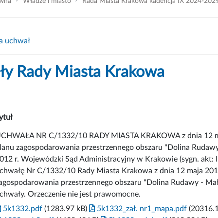
ówna
Władze i miasto
Rada Miasta Krakowa kadencja IX 2024-202
a uchwał
y Rady Miasta Krakowa
ytuł
CHWAŁA NR C/1332/10 RADY MIASTA KRAKOWA z dnia 12 maja
lanu zagospodarowania przestrzennego obszaru ''Dolina Rudawy 
012 r. Wojewódzki Sąd Administracyjny w Krakowie (sygn. akt: I
chwałę Nr C/1332/10 Rady Miasta Krakowa z dnia 12 maja 2010
agospodarowania przestrzennego obszaru "Dolina Rudawy - Małe
chwały. Orzeczenie nie jest prawomocne.
5k1332.pdf
(1283.97 kB)
5k1332_zał. nr1_mapa.pdf
(20316.1