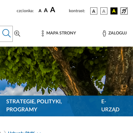
A
A
czcionka:
A
kontrast:
MAPA STRONY
ZALOGUJ
STRATEGIE, POLITYKI,
E-
PROGRAMY
URZĄD