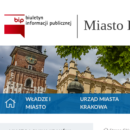
Miasto
WŁADZE I
URZĄD MIASTA
MIASTO
KRAKOWA