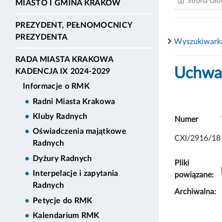
Strona Gł
MIASTO I GMINA KRAKÓW
PREZYDENT, PEŁNOMOCNICY
PREZYDENTA
Wyszukiwark
RADA MIASTA KRAKOWA
Uchwał
KADENCJA IX 2024-2029
Informacje o RMK
Radni Miasta Krakowa
Kluby Radnych
Numer
Oświadczenia majątkowe
CXI/2916/18
Radnych
Dyżury Radnych
Pliki
Interpelacje i zapytania
powiązane:
Radnych
Archiwalna:
Petycje do RMK
Kalendarium RMK