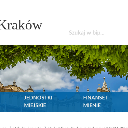
 Kraków
Szukaj w bip
JEDNOSTKI
FINANSE I
MIEJSKIE
MIENIE