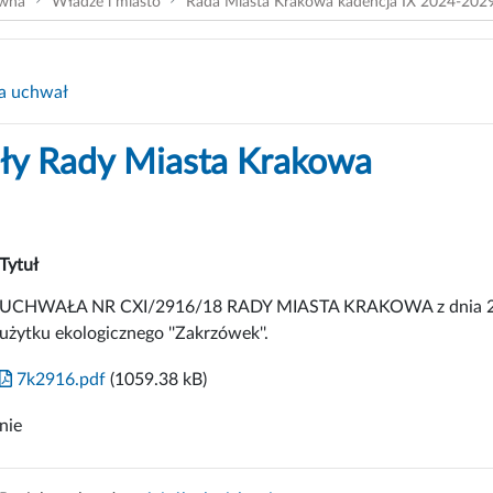
ówna
Władze i miasto
Rada Miasta Krakowa kadencja IX 2024-202
a uchwał
y Rady Miasta Krakowa
Tytuł
UCHWAŁA NR CXI/2916/18 RADY MIASTA KRAKOWA z dnia 26 w
użytku ekologicznego ''Zakrzówek''.
7k2916.pdf
(1059.38 kB)
nie