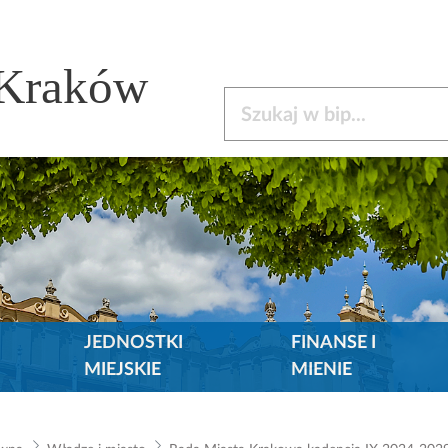
 Kraków
Szukaj w bip
JEDNOSTKI
FINANSE I
MIEJSKIE
MIENIE