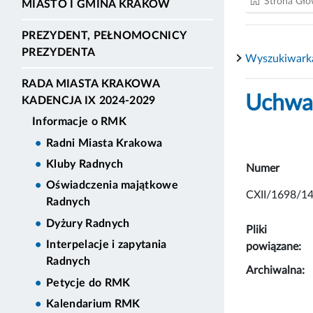
Strona Gł
MIASTO I GMINA KRAKÓW
PREZYDENT, PEŁNOMOCNICY
PREZYDENTA
Wyszukiwark
RADA MIASTA KRAKOWA
Uchwał
KADENCJA IX 2024-2029
Informacje o RMK
Radni Miasta Krakowa
Kluby Radnych
Numer
Oświadczenia majątkowe
CXII/1698/1
Radnych
Dyżury Radnych
Pliki
Interpelacje i zapytania
powiązane:
Radnych
Archiwalna:
Petycje do RMK
Kalendarium RMK