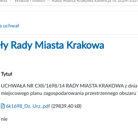
ówna
Władze i miasto
Rada Miasta Krakowa kadencja IX 2024-202
a uchwał
y Rady Miasta Krakowa
Tytuł
4
UCHWAŁA NR CXII/1698/14 RADY MIASTA KRAKOWA z dnia 9 l
miejscowego planu zagospodarowania przestrzennego obszaru ''
6k1698_Dz. Urz..pdf
(29839.40 kB)
nie