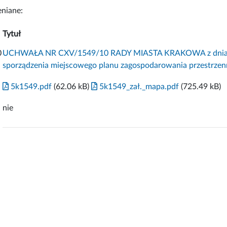
niane:
Tytuł
0
UCHWAŁA NR CXV/1549/10 RADY MIASTA KRAKOWA z dnia 3 li
sporządzenia miejscowego planu zagospodarowania przestrzenne
5k1549.pdf
(62.06 kB)
5k1549_zał._mapa.pdf
(725.49 kB)
nie