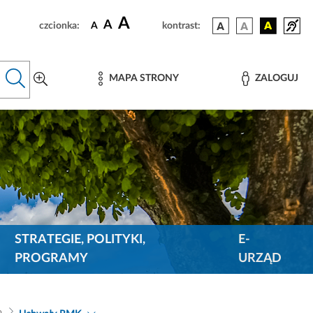
A
A
czcionka:
A
kontrast:
MAPA STRONY
ZALOGUJ
STRATEGIE, POLITYKI,
E-
PROGRAMY
URZĄD