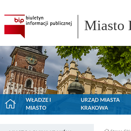
Miasto
WŁADZE I
URZĄD MIASTA
MIASTO
KRAKOWA