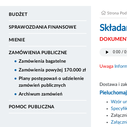
Strona Po
BUDŻET
Składa
SPRAWOZDANIA FINANSOWE
DOKUMENT
MIENIE
ZAMÓWIENIA PUBLICZNE
Zamówienia bagatelne
Uwaga
Infor
Zamówienia powyżej 170.000 zł
Plany postępowań o udzielenie
Dostawa i za
zamówień publicznych
Pieluchomajt
Archiwum zamówień
Wzór u
POMOC PUBLICZNA
Specyfik
Załączni
Załączni