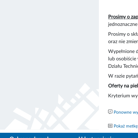
Prosimy o za
jednoznaczne
Prosimy o sk
oraz nie zmie
Wypełnione d
lub osobiście
Działu Techn
W razie pytań
Oferty na pie
Kryterium wyb
Ponowne wyk
Pokaż metkę