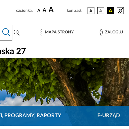
A
A
czcionka:
A
kontrast:
MAPA STRONY
ZALOGUJ
aska 27
KI, PROGRAMY, RAPORTY
E-URZĄD