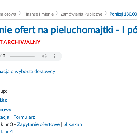
dmiotowa
Finanse i mienie
Zamówienia Publiczne
Poniżej 130.00
nie ofert na pieluchomajtki - I 
 ARCHIWALNY
macja o wyborze dostawcy
kup:
ki:
mowy
acja - Formularz
k nr 3 -
Zapytanie ofertowe
|
plik.skan
k nr 4