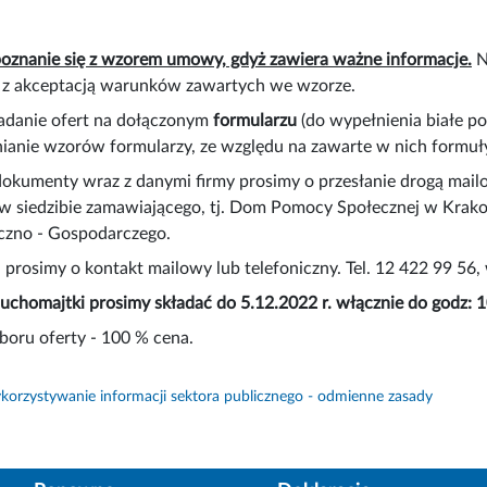
poznanie się z wzorem umowy, gdyż zawiera ważne informacje.
N
 z akceptacją warunków zawartych we wzorze.
ładanie ofert na dołączonym
formularzu
(do wypełnienia białe p
nianie wzorów formularzy, ze względu na zawarte w nich formuł
okumenty wraz z danymi firmy prosimy o przesłanie drogą mail
 w siedzibie zamawiającego, tj. Dom Pomocy Społecznej w Krak
iczno - Gospodarczego.
 prosimy o kontakt mailowy lub telefoniczny. Tel. 12 422 99 56
luchomajtki prosimy składać do 5.12.2022 r. włącznie do godz: 1
oru oferty - 100 % cena.
orzystywanie informacji sektora publicznego - odmienne zasady