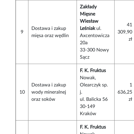
Zakłady
Mięsne
Wiesław
41
Dostawa i zakup
Leśniak
ul.
9
309,90
mięsa oraz wędlin
Axcentowicza
zł
20a
33-300 Nowy
Sącz
F. K. Fruktus
Nowak,
Dostawa i zakup
Olearczyk sp.
1
10
wody mineralnej
j.
636,25
oraz soków
ul. Balicka 56
zł
30-149
Kraków
F. K. Fruktus