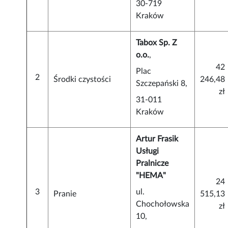
30-719
Kraków
Tabox Sp. Z
o.o.
,
42
Plac
2
Środki czystości
246,48
Szczepański 8,
zł
31-011
Kraków
Artur Frasik
Usługi
Pralnicze
"HEMA"
24
3
ul.
Pranie
515,13
Chochołowska
zł
10,