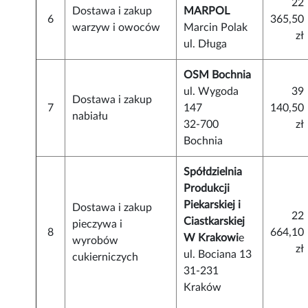
22
Dostawa i zakup
MARPOL
6
365,50
warzyw i owoców
Marcin Polak
zł
ul. Długa
OSM Bochnia
ul. Wygoda
39
Dostawa i zakup
7
147
140,50
nabiału
32-700
zł
Bochnia
Spółdzielnia
Produkcji
Piekarskiej i
Dostawa i zakup
22
Ciastkarskiej
pieczywa i
8
664,10
W Krakowi
e
wyrobów
zł
ul. Bociana 13
cukierniczych
31-231
Kraków