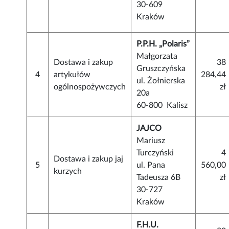
30-609
Kraków
P.P.H. „Polaris”
Małgorzata
Dostawa i zakup
38
Gruszczyńska
4
artykułów
284,44
ul. Żołnierska
ogólnospożywczych
zł
20a
60-800 Kalisz
JAJCO
Mariusz
Turczyński
4
Dostawa i zakup jaj
5
ul. Pana
560,00
kurzych
Tadeusza 6B
zł
30-727
Kraków
F.H.U.