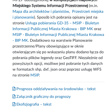
MPZP udostępnionej
w kompozycjach mapowych
Miejskiego Systemu Informacji Przestrzennej
(m.in.
Mapa dla architektów i planistów
,
Przestrzeń miejska
i planowanie
). Sposób ich pobrania opisany jest na
stronie
Usługa pobierania GD-35 – MSIP - Biuletyn
Informacji Publicznej Miasta Krakowa - BIP MK
oraz
MSIP - Biuletyn Informacji Publicznej Miasta Krakowa
- BIP MK
. Dodatkowo na warstwie Planowanie
przestrzenne/Plany obowiązujące w oknie
otwierającym się po wskazaniu planu dodano łącza do
pobrania plików legendy oraz GeoTIFF. Niezależnie od
powyższych opcji, możliwe jest pobranie tych danych
w formatach shp, dxf, json oraz poprzez usługę WFS
na stronie
MSIP
.
Prognoza oddziaływania na środowisko – tekst
Załącznik graficzny do prognozy
Ekofizjografia – tekst