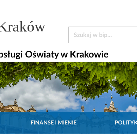
 Kraków
Szukaj w bip
bsługi Oświaty w Krakowie
FINANSE I MIENIE
POLITY