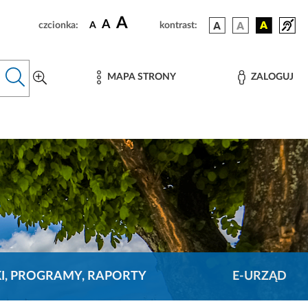
A
A
czcionka:
A
kontrast:
MAPA STRONY
ZALOGUJ
KI, PROGRAMY, RAPORTY
E-URZĄD