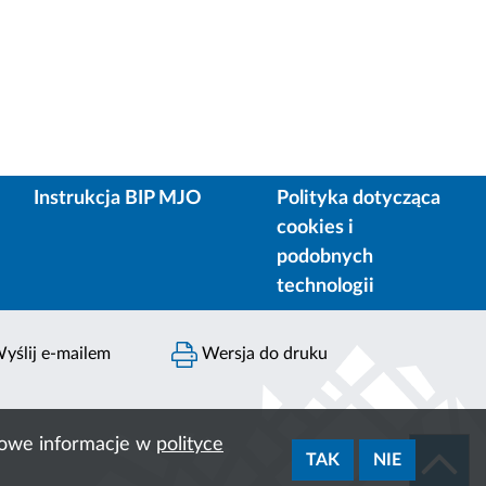
Instrukcja BIP MJO
Polityka dotycząca
cookies i
podobnych
technologii
yślij e-mailem
Wersja do druku
ółowe informacje w
polityce
TAK
NIE