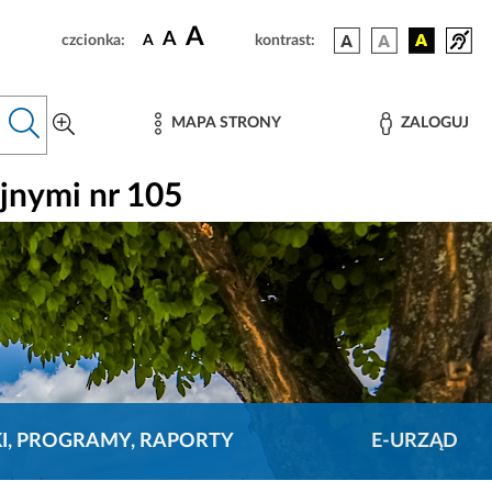
A
A
czcionka:
A
kontrast:
MAPA STRONY
ZALOGUJ
jnymi nr 105
KI, PROGRAMY, RAPORTY
E-URZĄD