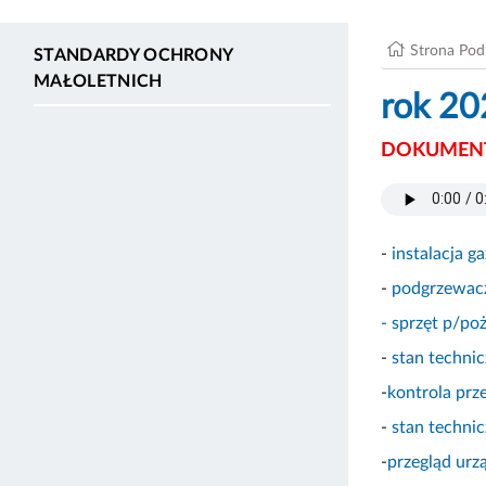
Strona Po
STANDARDY OCHRONY
MAŁOLETNICH
rok 20
DOKUMENT
-
instalacja 
-
podgrzewac
- sprzęt p/p
-
stan techni
-
kontrola pr
-
stan techni
-
przegląd urz