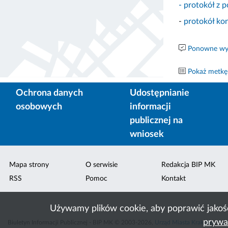
- protokół z
-
protokół ko
Ponowne wyk
Pokaż metkę
Ochrona danych
Udostępnianie
osobowych
informacji
publicznej na
wniosek
Mapa strony
O serwisie
Redakcja BIP MK
RSS
Pomoc
Kontakt
Używamy plików cookie, aby poprawić jakoś
prywa
Biuletyn Informacji Publicznej - BIP MK © 2003-2026,
Urząd Miasta Krakowa
,
ACK