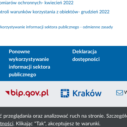
 pomiarów ochronnych- kwiecień 2022
ntroli warunków korzystania z obiektów- grudzień 2022
orzystywanie informacji sektora publicznego - odmienne zasady
Ponowne
Deklaracja
wykorzystywanie
dostępności
informacji sektora
publicznego
W
ć przeglądania oraz analizować ruch na stronie. Szczeg
tności
. Klikając "Tak", akceptujesz te warunki.
 Cyfronet AGH
liczba wyświetleń:
559