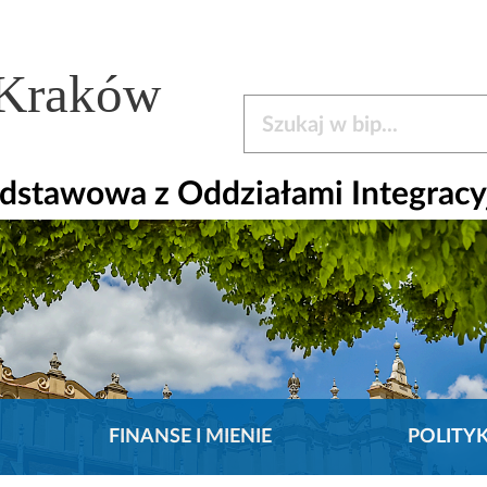
 Kraków
Szukaj w bip
dstawowa z Oddziałami Integracy
FINANSE I MIENIE
POLITY