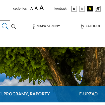
A
A
czcionka:
A
kontrast:
MAPA STRONY
ZALOGUJ
KI, PROGRAMY, RAPORTY
E-URZĄD