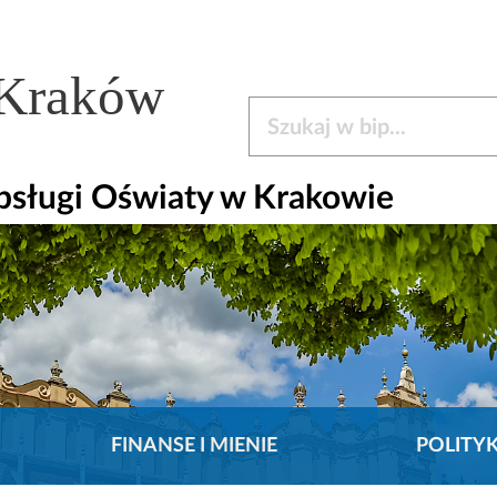
 Kraków
Szukaj w bip
bsługi Oświaty w Krakowie
FINANSE I MIENIE
POLITY