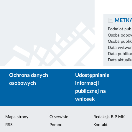
METKA
Podmiot publ
Osoba odpowi
Osoba publik
Data wytworz
Data publikac
Data aktualiza
Ochrona danych
Udostępnianie
osobowych
informacji
publicznej na
wniosek
Mapa strony
O serwisie
Redakcja BIP MK
RSS
Pomoc
Kontakt