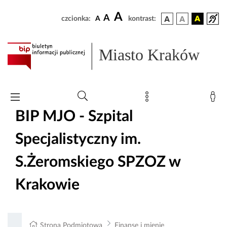
A
A
czcionka:
A
kontrast:
Miasto Kraków
BIP MJO - Szpital
Specjalistyczny im.
S.Żeromskiego SPZOZ w
Krakowie
Strona Podmiotowa
Finanse i mienie