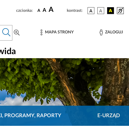
A
A
czcionka:
A
kontrast:
MAPA STRONY
ZALOGUJ
wida
KI, PROGRAMY, RAPORTY
E-URZĄD