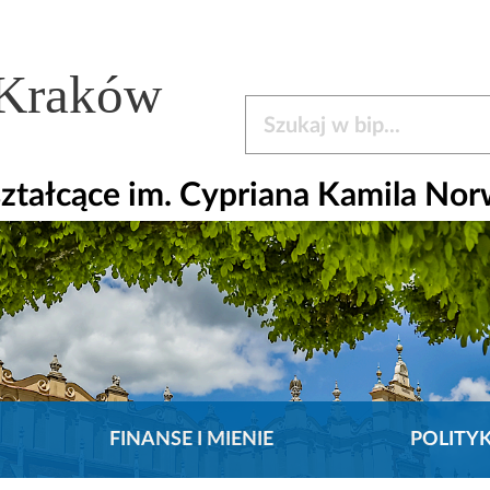
 Kraków
Szukaj w bip
ztałcące im. Cypriana Kamila Nor
FINANSE I MIENIE
POLITY