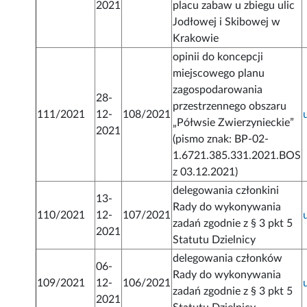
2021
placu zabaw u zbiegu ulic
Jodłowej i Skibowej w
Krakowie
opinii do koncepcji
miejscowego planu
zagospodarowania
28-
przestrzennego obszaru
111/2021
12-
108/2021
„Półwsie Zwierzynieckie”
2021
(pismo znak: BP-02-
1.6721.385.331.2021.BOS
z 03.12.2021)
delegowania członkini
13-
Rady do wykonywania
110/2021
12-
107/2021
zadań zgodnie z § 3 pkt 5
2021
Statutu Dzielnicy
delegowania członków
06-
Rady do wykonywania
109/2021
12-
106/2021
zadań zgodnie z § 3 pkt 5
2021