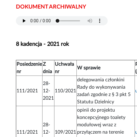
DOKUMENT ARCHIWALNY
8 kadencja - 2021 rok
Posiedzenie
Z
Uchwała
W sprawie
nr
dnia
nr
delegowania członkini
28-
Rady do wykonywania
111/2021
12-
110/2021
zadań zgodnie z § 3 pkt 5
2021
Statutu Dzielnicy
opinii do projektu
koncepcyjnego toalety
28-
modułowej wraz z
111/2021
12-
109/2021
przyłączem na terenie