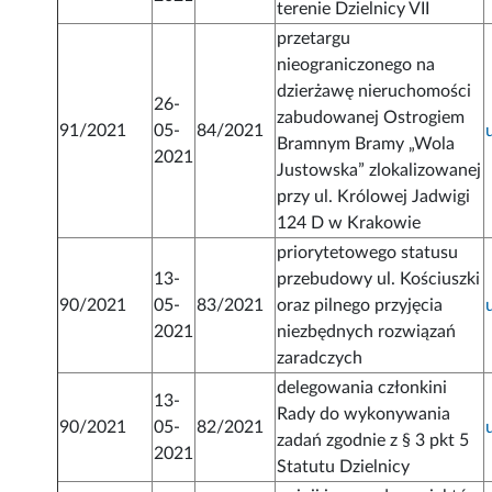
terenie Dzielnicy VII
przetargu
nieograniczonego na
dzierżawę nieruchomości
26-
zabudowanej Ostrogiem
91/2021
05-
84/2021
Bramnym Bramy „Wola
2021
Justowska” zlokalizowanej
przy ul. Królowej Jadwigi
124 D w Krakowie
priorytetowego statusu
13-
przebudowy ul. Kościuszki
90/2021
05-
83/2021
oraz pilnego przyjęcia
2021
niezbędnych rozwiązań
zaradczych
delegowania członkini
13-
Rady do wykonywania
90/2021
05-
82/2021
zadań zgodnie z § 3 pkt 5
2021
Statutu Dzielnicy