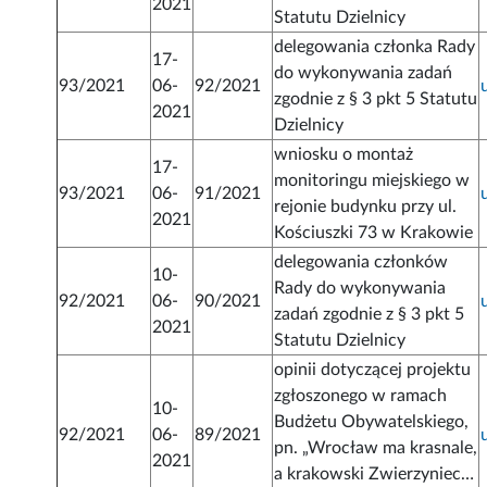
2021
Statutu Dzielnicy
delegowania członka Rady
17-
do wykonywania zadań
93/2021
06-
92/2021
zgodnie z § 3 pkt 5 Statutu
2021
Dzielnicy
wniosku o montaż
17-
monitoringu miejskiego w
93/2021
06-
91/2021
rejonie budynku przy ul.
2021
Kościuszki 73 w Krakowie
delegowania członków
10-
Rady do wykonywania
92/2021
06-
90/2021
zadań zgodnie z § 3 pkt 5
2021
Statutu Dzielnicy
opinii dotyczącej projektu
zgłoszonego w ramach
10-
Budżetu Obywatelskiego,
92/2021
06-
89/2021
pn. „Wrocław ma krasnale,
2021
a krakowski Zwierzyniec…