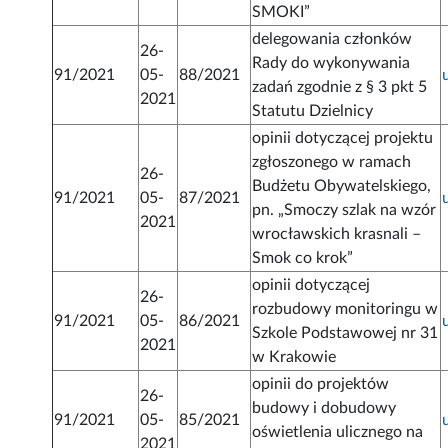
SMOKI”
delegowania członków
26-
Rady do wykonywania
91/2021
05-
88/2021
zadań zgodnie z § 3 pkt 5
2021
Statutu Dzielnicy
opinii dotyczącej projektu
zgłoszonego w ramach
26-
Budżetu Obywatelskiego,
91/2021
05-
87/2021
pn. „Smoczy szlak na wzór
2021
wrocławskich krasnali –
Smok co krok”
opinii dotyczącej
26-
rozbudowy monitoringu w
91/2021
05-
86/2021
Szkole Podstawowej nr 31
2021
w Krakowie
opinii do projektów
26-
budowy i dobudowy
91/2021
05-
85/2021
oświetlenia ulicznego na
2021