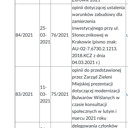
Zdrowie 2021”
opinii dotyczącej ustalenia
warunków zabudowy dla
zamierzenia
25-
inwestycyjnego przy ul.
84/2021
03-
76/2021
Słonecznikowej w
2021
Krakowie (pismo znak:
AU-02-7.6730.2.1213.
2018.KCZ z dnia
04.03.2021 r.)
opinii do przedstawionej
przez Zarząd Zieleni
Miejskiej prezentacji
11-
dotyczącej modernizacji
83/2021
03-
75/2021
Bulwarów Wiślanych w
2021
czasie konsultacji
społecznych w lutym i
marcu 2021 roku
delegowania członków