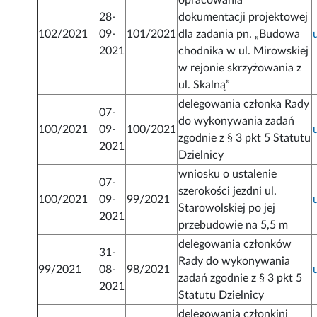
opracowania
28-
dokumentacji projektowej
102/2021
09-
101/2021
dla zadania pn. „Budowa
2021
chodnika w ul. Mirowskiej
w rejonie skrzyżowania z
ul. Skalną”
delegowania członka Rady
07-
do wykonywania zadań
100/2021
09-
100/2021
zgodnie z § 3 pkt 5 Statutu
2021
Dzielnicy
wniosku o ustalenie
07-
szerokości jezdni ul.
100/2021
09-
99/2021
Starowolskiej po jej
2021
przebudowie na 5,5 m
delegowania członków
31-
Rady do wykonywania
99/2021
08-
98/2021
zadań zgodnie z § 3 pkt 5
2021
Statutu Dzielnicy
delegowania członkini