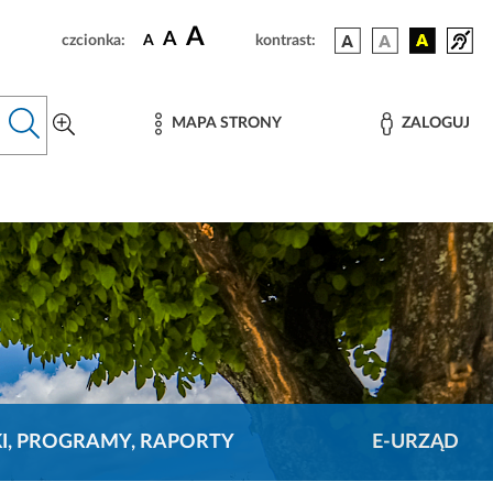
A
A
czcionka:
A
kontrast:
MAPA STRONY
ZALOGUJ
KI, PROGRAMY, RAPORTY
E-URZĄD