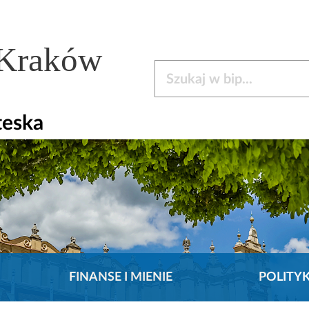
 Kraków
Szukaj w bip
teska
FINANSE I MIENIE
POLITY