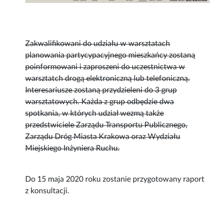
Zakwalifikowani do udziału w warsztatach
planowania partycypacyjnego mieszkańcy zostaną
poinformowani i zaproszeni do uczestnictwa w
warsztatch drogą elektroniczną lub telefoniczną.
Interesariusze zostaną przydzieleni do 3 grup
warsztatowych. Każda z grup odbędzie dwa
spotkania, w których udział wezmą także
przedstwiciele Zarządu Transportu Publicznego,
Zarządu Dróg Miasta Krakowa oraz Wydziału
Miejskiego Inżyniera Ruchu.
Do 15 maja 2020 roku zostanie przygotowany raport
z konsultacji.