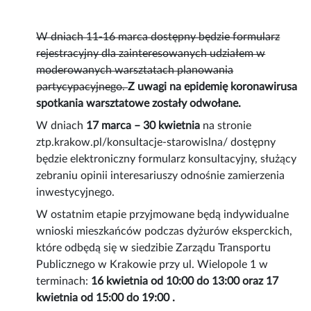
W dniach 11-16 marca dostępny będzie formularz
rejestracyjny dla zainteresowanych udziałem w
moderowanych warsztatach planowania
partycypacyjnego.
Z uwagi na epidemię koronawirusa
spotkania warsztatowe zostały odwołane.
W dniach
17 marca – 30 kwietnia
na stronie
ztp.krakow.pl/konsultacje-starowislna/ dostępny
będzie elektroniczny formularz konsultacyjny, służący
zebraniu opinii interesariuszy odnośnie zamierzenia
inwestycyjnego.
W ostatnim etapie przyjmowane będą indywidualne
wnioski mieszkańców podczas dyżurów eksperckich,
które odbędą się w siedzibie Zarządu Transportu
Publicznego w Krakowie przy ul. Wielopole 1 w
terminach:
16 kwietnia od 10:00 do 13:00 oraz 17
kwietnia od 15:00 do 19:00 .